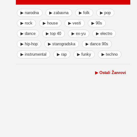
▶ narodna
▶ zabavna
▶ folk
▶ pop
▶ rock
▶ house
▶ vesti
▶ 90s
▶ dance
▶ top 40
▶ ex-yu
▶ electro
▶ hip-hop
▶ starogradska
▶ dance 90s
▶ instrumental
▶ rap
▶ funky
▶ techno
▶ Ostali Žanrovi