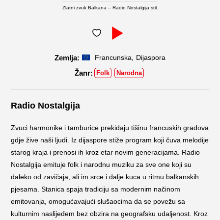
Zlatni zvuk Balkana – Radio Nostalgija stil.
,
Francunska
Dijaspora
Folk
Narodna
Radio Nostalgija
Zvuci harmonike i tamburice prekidaju tišinu francuskih gradova
gdje žive naši ljudi. Iz dijaspore stiže program koji čuva melodije
starog kraja i prenosi ih kroz etar novim generacijama. Radio
Nostalgija emituje folk i narodnu muziku za sve one koji su
daleko od zavičaja, ali im srce i dalje kuca u ritmu balkanskih
pjesama. Stanica spaja tradiciju sa modernim načinom
emitovanja, omogućavajući slušaocima da se povežu sa
kulturnim naslijeđem bez obzira na geografsku udaljenost. Kroz