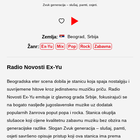
Zvuk generacija – slušaj, pamti, osjeti.
,
Beograd
Srbija
Ex-Yu
Mix
Pop
Rock
Zabavna
Radio Novosti Ex-Yu
Beogradska eter scena dobila je stanicu koja spaja nostalgiju i
suvrijemene hitove kroz jedinstvenu muzičku priču. Radio
Novosti Ex-Yu emituje iz glavnog grada Srbije, fokusirajući se
na bogato nasljeđe jugoslavenske muzike uz dodatak
popularnih žanrova poput popa i rocka. Stanica okuplja
slušaoce koji cijene kvalitetnu zabavnu muziku bez obzira na
generacijske razlike. Slogan Zvuk generacija – slušaj, pamti,
osjeti savršeno opisuje pristup koji ova stanica ima prema