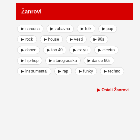
Žanrovi
▶ narodna
▶ zabavna
▶ folk
▶ pop
▶ rock
▶ house
▶ vesti
▶ 90s
▶ dance
▶ top 40
▶ ex-yu
▶ electro
▶ hip-hop
▶ starogradska
▶ dance 90s
▶ instrumental
▶ rap
▶ funky
▶ techno
▶ Ostali Žanrovi