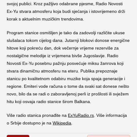
svojoj publici. Kroz pažljivo odabrane pjesme, Radio Novosti
Ex-Yu stvara atmosferu koja budi sjećanja i istovrijemeno drži
korak s aktuelnim muzičkim trendovima.
Program stanice osmišljen je tako da zadovolji različite ukuse
slušalaca tokom cijelog dana. Jutarnji blokovi donose energične
hitove koji pokreću dan, dok večernje vrijeme rezerviše za
nostalgične melodije iz vrijemena bivše Jugoslavije. Radio
Novosti Ex-Yu posebnu pažnju posvećuje miksu žanrova koji
stvara dinamičnu atmosferu na eteru. Publika prepoznaje
stanicu po kvalitetnom odabiru muzike koja spaja generacije i
regione. Emiteri vode računa o tome da svaki sat donese nešto
novo, bilo da se radi o zaboravljenoj perli iz prošlosti ili svježem
hitu koji osvaja radio stanice širom Balkana.
Više radio stanica pronađite na
ExYuRadio.rs
. Više informacija
o Srbije dostupno je na
Wikipedia
.