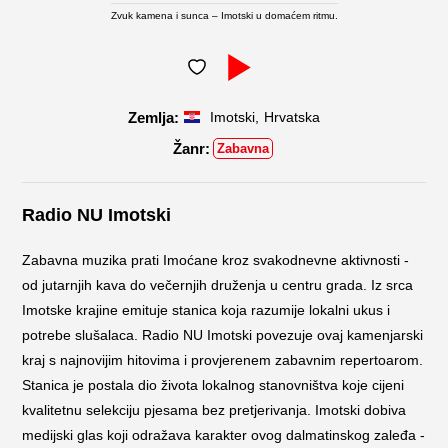
Zvuk kamena i sunca – Imotski u domaćem ritmu.
,
Imotski
Hrvatska
Zabavna
Radio NU Imotski
Zabavna muzika prati Imoćane kroz svakodnevne aktivnosti -
od jutarnjih kava do večernjih druženja u centru grada. Iz srca
Imotske krajine emituje stanica koja razumije lokalni ukus i
potrebe slušalaca. Radio NU Imotski povezuje ovaj kamenjarski
kraj s najnovijim hitovima i provjerenem zabavnim repertoarom.
Stanica je postala dio života lokalnog stanovništva koje cijeni
kvalitetnu selekciju pjesama bez pretjerivanja. Imotski dobiva
medijski glas koji odražava karakter ovog dalmatinskog zaleđa -