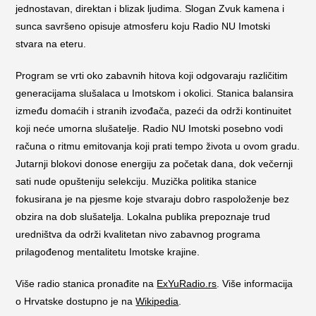
jednostavan, direktan i blizak ljudima. Slogan Zvuk kamena i
sunca savršeno opisuje atmosferu koju Radio NU Imotski
stvara na eteru.
Program se vrti oko zabavnih hitova koji odgovaraju različitim
generacijama slušalaca u Imotskom i okolici. Stanica balansira
između domaćih i stranih izvođača, pazeći da održi kontinuitet
koji neće umorna slušatelje. Radio NU Imotski posebno vodi
računa o ritmu emitovanja koji prati tempo života u ovom gradu.
Jutarnji blokovi donose energiju za početak dana, dok večernji
sati nude opušteniju selekciju. Muzička politika stanice
fokusirana je na pjesme koje stvaraju dobro raspoloženje bez
obzira na dob slušatelja. Lokalna publika prepoznaje trud
uredništva da održi kvalitetan nivo zabavnog programa
prilagođenog mentalitetu Imotske krajine.
Više radio stanica pronađite na
ExYuRadio.rs
. Više informacija
o Hrvatske dostupno je na
Wikipedia
.