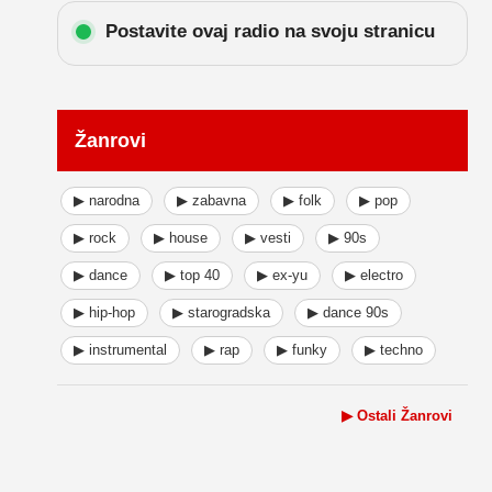
Postavite ovaj radio na svoju stranicu
Žanrovi
▶ narodna
▶ zabavna
▶ folk
▶ pop
▶ rock
▶ house
▶ vesti
▶ 90s
▶ dance
▶ top 40
▶ ex-yu
▶ electro
▶ hip-hop
▶ starogradska
▶ dance 90s
▶ instrumental
▶ rap
▶ funky
▶ techno
▶ Ostali Žanrovi