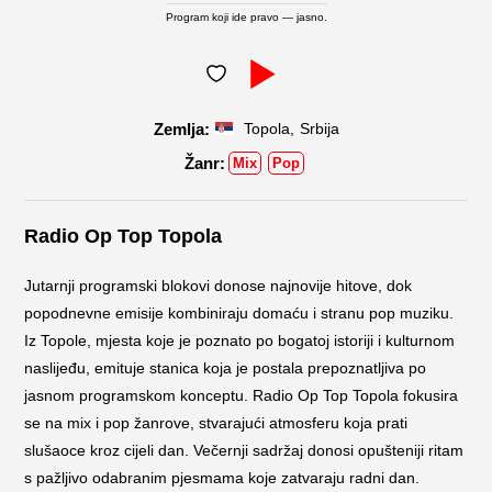
Program koji ide pravo — jasno.
,
Topola
Srbija
Mix
Pop
Radio Op Top Topola
Jutarnji programski blokovi donose najnovije hitove, dok
popodnevne emisije kombiniraju domaću i stranu pop muziku.
Iz Topole, mjesta koje je poznato po bogatoj istoriji i kulturnom
naslijeđu, emituje stanica koja je postala prepoznatljiva po
jasnom programskom konceptu. Radio Op Top Topola fokusira
se na mix i pop žanrove, stvarajući atmosferu koja prati
slušaoce kroz cijeli dan. Večernji sadržaj donosi opušteniji ritam
s pažljivo odabranim pjesmama koje zatvaraju radni dan.