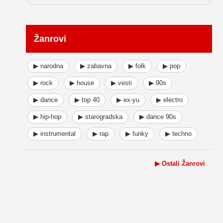
Žanrovi
▶ narodna
▶ zabavna
▶ folk
▶ pop
▶ rock
▶ house
▶ vesti
▶ 90s
▶ dance
▶ top 40
▶ ex-yu
▶ electro
▶ hip-hop
▶ starogradska
▶ dance 90s
▶ instrumental
▶ rap
▶ funky
▶ techno
▶ Ostali Žanrovi