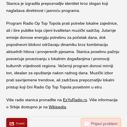
Stanica je izgradila prepoznatljiv identitet kroz slogan koji
naglašava direktnost i jasnoću programa.
Program Radio Op Top Topola prati potrebe lokalne zajednice,
ali i šire publike koja cijeni kvalitetan muzički sadržaj. Jutarnje
emisije donose energiju potrebnu za početak dana, dok
popodnevni blokovi održavaju dinamiku kroz kombinaciju
aktuelnih hitova i provjerenih pjesama. Stanica posebnu pažnju
posvećuje povezivanju s lokalnim događanjima i promociji
kulturnih vrijednosti regiona. Večernji program donosi mirniji
ton, idealan za opuštanje nakon radnog dana. Muzički izbor
prati savrijemene trendove, ali zadržava prepoznatljiv lokalni
pristup koji čini Radio Op Top Topola posebnim u etru.
Više radio stanica pronađite na
ExYuRadio.rs
. Više informacija
o Srbije dostupno je na
Wikipedia
.