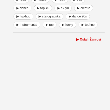
▶ dance
▶ top 40
▶ ex-yu
▶ electro
▶ hip-hop
▶ starogradska
▶ dance 90s
▶ instrumental
▶ rap
▶ funky
▶ techno
▶ Ostali Žanrovi