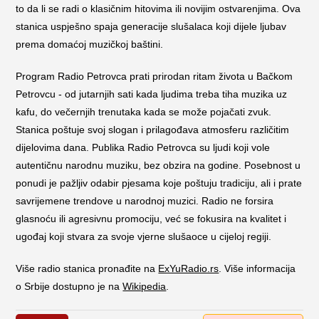
to da li se radi o klasičnim hitovima ili novijim ostvarenjima. Ova
stanica uspješno spaja generacije slušalaca koji dijele ljubav
prema domaćoj muzičkoj baštini.
Program Radio Petrovca prati prirodan ritam života u Bačkom
Petrovcu - od jutarnjih sati kada ljudima treba tiha muzika uz
kafu, do večernjih trenutaka kada se može pojačati zvuk.
Stanica poštuje svoj slogan i prilagođava atmosferu različitim
dijelovima dana. Publika Radio Petrovca su ljudi koji vole
autentičnu narodnu muziku, bez obzira na godine. Posebnost u
ponudi je pažljiv odabir pjesama koje poštuju tradiciju, ali i prate
savrijemene trendove u narodnoj muzici. Radio ne forsira
glasnoću ili agresivnu promociju, već se fokusira na kvalitet i
ugođaj koji stvara za svoje vjerne slušaoce u cijeloj regiji.
Više radio stanica pronađite na
ExYuRadio.rs
. Više informacija
o Srbije dostupno je na
Wikipedia
.