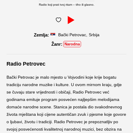
Radio koji prati tvoj ritam – tiho ili glasno.
,
Bački Petrovac
Srbija
Narodna
Radio Petrovec
Bački Petrovac je malo mjesto u Vojvodini koje krije bogatu
tradiciju narodne muzike i kulture. U ovom mirnom kraju, gdje
se čuvaju stare vrijednosti i običaji, Radio Petrovec već
godinama emituje program posvećen najljepšim melodijama
domaće narodne scene. Stanica je postala dio svakodnevnog
života mještana koji cijene autentičan zvuk i pjesme koje govore
o ljubavi, životu i tradiciji. Radio Petrovec je prepoznatljiv po
svojoj posvećenosti kvalitetnoj narodnoj muzici, bez obzira na