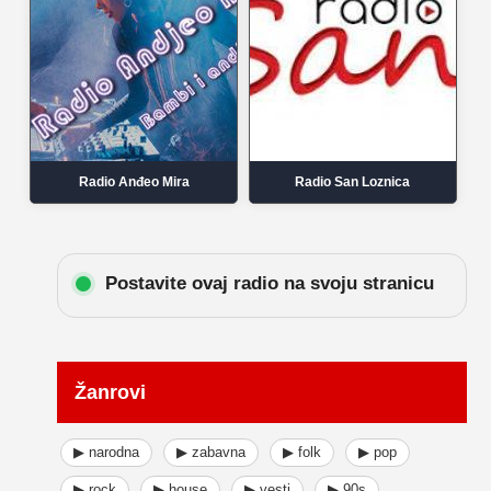
Radio Anđeo Mira
Radio San Loznica
Postavite ovaj radio na svoju stranicu
Žanrovi
▶ narodna
▶ zabavna
▶ folk
▶ pop
▶ rock
▶ house
▶ vesti
▶ 90s