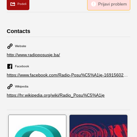
Contacts
Website
http://www.radioposusje.ba/
Facebook
https://www.facebook.com/Radio-Posu%C5%A1je-169156026475034/
Wikipedia
https://hr.wikipedia.org/wiki/Radio_Posu%C5%A1je