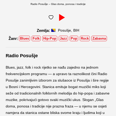
Radio Posušje – Glas doma, ponosa i tradicije
,
Posušje
BIH
Blues
Folk
Hip-Pop
Jazz
Pop
Rock
Zabavna
Radio Posušje
Blues, jazz, folk i rock rijetko se nađu zajedno na jednom
frekvencijskom programu — a upravo ta raznolikost čini Radio
Posušje zanimljivim izborom za slušaoce iz Posušja i šire regije
u Bosni i Hercegovini. Stanica emituje bogat muzički miks koji
seže od tradicionalnih folklornih melodija do hip-popa i zabavne
muzike, pokrivajući gotovo svaki muzički ukus. Slogan „Glas
doma, ponosa i tradicije nije prazna fraza — u njemu se osjeti
namjera da stanica ostane bliska svome kraju i ljudima koji u