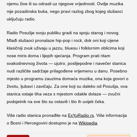
njemu žive ili su odrasli uz njegove vrijednosti. Ovdje muzika
nije pozadinska buka, nego pravi razlog zbog kojeg slušaoci
uključuju radio.
Radio Posušje svoju publiku gradi na spoju starog i novog.
Mlađi slušaoci pronalaze hip-pop i rock, dok oni koji cijene
klasičniji zvuk uživaju u jazzu, bluesu i folklornim oblicima koji
nose miris doma i lijepih sjećanja. Program prati ritam
svakodnevnog života — ujutro, poslijepodne i navečer stanica
nudi različite sadržaje prilagođene vrijemenu u danu. Posebno
mjesto u programu zauzima domaća muzika, ona koja govori o
životu, ljubavi i zavičaju. Za one koji su daleko od Posušja, ova
stanica ostaje tiha veza s mjestom odakle dolaze — zvučni
podsjetnik na sve što su ostavili i što ih uvijek čeka.
Više radio stanica pronađite na
ExYuRadio.rs
. Više informacija
o Bosni i Hercegovini dostupno je na
Wikipedia
.