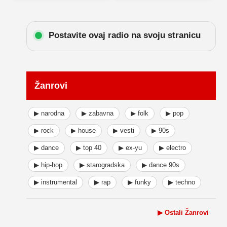
Postavite ovaj radio na svoju stranicu
Žanrovi
▶ narodna
▶ zabavna
▶ folk
▶ pop
▶ rock
▶ house
▶ vesti
▶ 90s
▶ dance
▶ top 40
▶ ex-yu
▶ electro
▶ hip-hop
▶ starogradska
▶ dance 90s
▶ instrumental
▶ rap
▶ funky
▶ techno
▶ Ostali Žanrovi