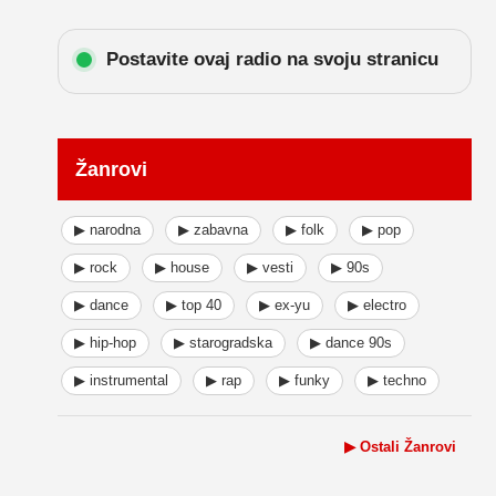
Postavite ovaj radio na svoju stranicu
Žanrovi
▶ narodna
▶ zabavna
▶ folk
▶ pop
▶ rock
▶ house
▶ vesti
▶ 90s
▶ dance
▶ top 40
▶ ex-yu
▶ electro
▶ hip-hop
▶ starogradska
▶ dance 90s
▶ instrumental
▶ rap
▶ funky
▶ techno
▶ Ostali Žanrovi