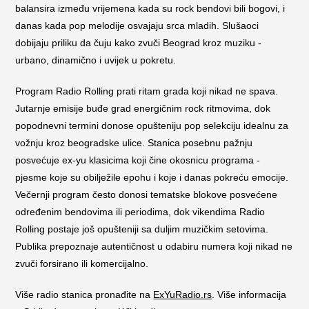
balansira između vrijemena kada su rock bendovi bili bogovi, i
danas kada pop melodije osvajaju srca mladih. Slušaoci
dobijaju priliku da čuju kako zvuči Beograd kroz muziku -
urbano, dinamično i uvijek u pokretu.
Program Radio Rolling prati ritam grada koji nikad ne spava.
Jutarnje emisije buđe grad energičnim rock ritmovima, dok
popodnevni termini donose opušteniju pop selekciju idealnu za
vožnju kroz beogradske ulice. Stanica posebnu pažnju
posvećuje ex-yu klasicima koji čine okosnicu programa -
pjesme koje su obilježile epohu i koje i danas pokreću emocije.
Večernji program često donosi tematske blokove posvećene
određenim bendovima ili periodima, dok vikendima Radio
Rolling postaje još opušteniji sa duljim muzičkim setovima.
Publika prepoznaje autentičnost u odabiru numera koji nikad ne
zvuči forsirano ili komercijalno.
Više radio stanica pronađite na
ExYuRadio.rs
. Više informacija