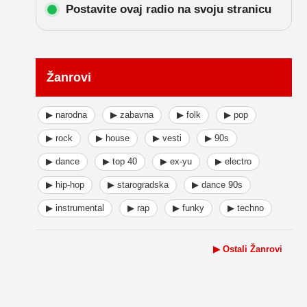
Postavite ovaj radio na svoju stranicu
Žanrovi
▶ narodna
▶ zabavna
▶ folk
▶ pop
▶ rock
▶ house
▶ vesti
▶ 90s
▶ dance
▶ top 40
▶ ex-yu
▶ electro
▶ hip-hop
▶ starogradska
▶ dance 90s
▶ instrumental
▶ rap
▶ funky
▶ techno
▶ Ostali Žanrovi