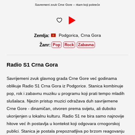
Savremeni zvuk Crne Gore – ritam koji pokreće
,
Podgorica
Crna Gora
Pop
Rock
Zabavna
Radio S1 Crna Gora
Savrijemeni zvuk glavnog grada Crne Gore već godinama
oblikuje Radio S1 Crna Gora iz Podgorice. Stanica kombinuje
pop, rok i zabavnu muziku u programu koji prati tempo mladih
slušalaca. Njezin pristup muzici odražava duh savrijemene
Crne Gore - dinamičan, otvoren prema svijetu, ali duboko
ukorijenjen u lokalnu kulturu. Radio S1 ne bira samo najnovije
hitove već ih postavlja u kontekst koji odgovara crnogorskoj
publici. Stanica je postala prepoznatljiva po brzom reagovanju