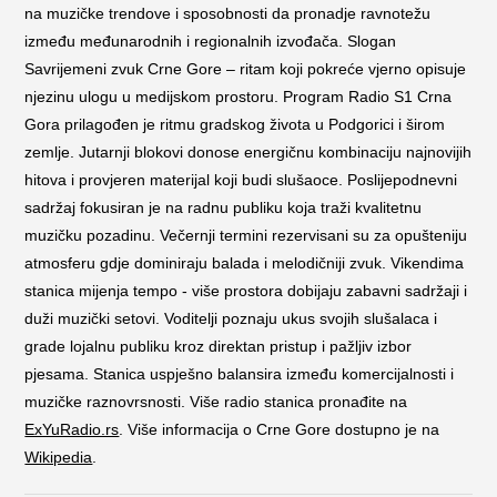
na muzičke trendove i sposobnosti da pronadje ravnotežu
između međunarodnih i regionalnih izvođača. Slogan
Savrijemeni zvuk Crne Gore – ritam koji pokreće vjerno opisuje
njezinu ulogu u medijskom prostoru. Program Radio S1 Crna
Gora prilagođen je ritmu gradskog života u Podgorici i širom
zemlje. Jutarnji blokovi donose energičnu kombinaciju najnovijih
hitova i provjeren materijal koji budi slušaoce. Poslijepodnevni
sadržaj fokusiran je na radnu publiku koja traži kvalitetnu
muzičku pozadinu. Večernji termini rezervisani su za opušteniju
atmosferu gdje dominiraju balada i melodičniji zvuk. Vikendima
stanica mijenja tempo - više prostora dobijaju zabavni sadržaji i
duži muzički setovi. Voditelji poznaju ukus svojih slušalaca i
grade lojalnu publiku kroz direktan pristup i pažljiv izbor
pjesama. Stanica uspješno balansira između komercijalnosti i
muzičke raznovrsnosti. Više radio stanica pronađite na
ExYuRadio.rs
. Više informacija o Crne Gore dostupno je na
Wikipedia
.