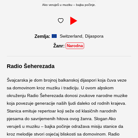
Ako veruješ u muziku – bajka počinje.
,
Switzerland
Dijaspora
Narodna
Radio Šeherezada
Švajcarska je dom brojnoj balkanskoj dijaspori koja čuva veze
sa domovinom kroz muziku i tradiciju. U ovom alpskom
okruženju Radio Šeherezada donosi zvukove narodne muzike
koja povezuje generacije naših ljudi daleko od rodnih krajeva.
Stanica emituje repertoar koji seže od klasičnih narodnih
pjesama do savrijemenih hitova ovog žanra. Slogan Ako
veruješ u muziku – bajka počinje odražava misiju stanice da
kroz melodije stvori osjećaj bliskosti sa domovinom. Radio