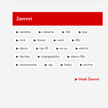
Žanrovi
▶ narodna
▶ zabavna
▶ folk
▶ pop
▶ rock
▶ house
▶ vesti
▶ 90s
▶ dance
▶ top 40
▶ ex-yu
▶ electro
▶ hip-hop
▶ starogradska
▶ dance 90s
▶ instrumental
▶ rap
▶ funky
▶ techno
▶ Ostali Žanrovi