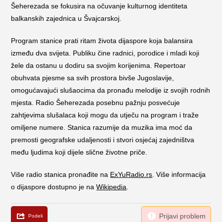
Šeherezada se fokusira na očuvanje kulturnog identiteta
balkanskih zajednica u Švajcarskoj.
Program stanice prati ritam života dijaspore koja balansira
između dva svijeta. Publiku čine radnici, porodice i mladi koji
žele da ostanu u dodiru sa svojim korijenima. Repertoar
obuhvata pjesme sa svih prostora bivše Jugoslavije,
omogućavajući slušaocima da pronađu melodije iz svojih rodnih
mjesta. Radio Šeherezada posebnu pažnju posvećuje
zahtjevima slušalaca koji mogu da utječu na program i traže
omiljene numere. Stanica razumije da muzika ima moć da
premosti geografske udaljenosti i stvori osjećaj zajedništva
među ljudima koji dijele slične životne priče.
Više radio stanica pronađite na
ExYuRadio.rs
. Više informacija
o dijaspore dostupno je na
Wikipedia
.