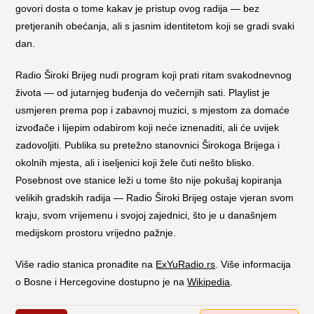
govori dosta o tome kakav je pristup ovog radija — bez
pretjeranih obećanja, ali s jasnim identitetom koji se gradi svaki
dan.
Radio Široki Brijeg nudi program koji prati ritam svakodnevnog
života — od jutarnjeg buđenja do večernjih sati. Playlist je
usmjeren prema pop i zabavnoj muzici, s mjestom za domaće
izvođače i lijepim odabirom koji neće iznenaditi, ali će uvijek
zadovoljiti. Publika su pretežno stanovnici Širokoga Brijega i
okolnih mjesta, ali i iseljenici koji žele čuti nešto blisko.
Posebnost ove stanice leži u tome što nije pokušaj kopiranja
velikih gradskih radija — Radio Široki Brijeg ostaje vjeran svom
kraju, svom vrijemenu i svojoj zajednici, što je u današnjem
medijskom prostoru vrijedno pažnje.
Više radio stanica pronađite na
ExYuRadio.rs
. Više informacija
o Bosne i Hercegovine dostupno je na
Wikipedia
.