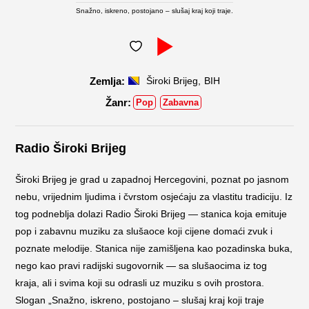
Snažno, iskreno, postojano – slušaj kraj koji traje.
,
Široki Brijeg
BIH
Pop
Zabavna
Radio Široki Brijeg
Široki Brijeg je grad u zapadnoj Hercegovini, poznat po jasnom
nebu, vrijednim ljudima i čvrstom osjećaju za vlastitu tradiciju. Iz
tog podneblja dolazi Radio Široki Brijeg — stanica koja emituje
pop i zabavnu muziku za slušaoce koji cijene domaći zvuk i
poznate melodije. Stanica nije zamišljena kao pozadinska buka,
nego kao pravi radijski sugovornik — sa slušaocima iz tog
kraja, ali i svima koji su odrasli uz muziku s ovih prostora.
Slogan „Snažno, iskreno, postojano – slušaj kraj koji traje