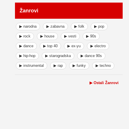
Žanrovi
▶ narodna
▶ zabavna
▶ folk
▶ pop
▶ rock
▶ house
▶ vesti
▶ 90s
▶ dance
▶ top 40
▶ ex-yu
▶ electro
▶ hip-hop
▶ starogradska
▶ dance 90s
▶ instrumental
▶ rap
▶ funky
▶ techno
▶ Ostali Žanrovi