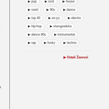
▶ pop
▶ rock
▶ house
▶ vesti
▶ 90s
▶ dance
▶ top 40
▶ ex-yu
▶ electro
▶ hip-hop
▶ starogradska
▶ dance 90s
▶ instrumental
▶ rap
▶ funky
▶ techno
▶ Ostali Žanrovi
e
h