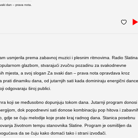
vaki dan – prava nota.
ogram usmjerila prema zabavnoj muzici i plesnim ritmovima. Radio Slatina
 popularnom glazbom, stvarajući zvučnu pozadinu za svakodnevne
olnih mjesta, a svoj slogan Za svaki dan – prava nota opravdava kroz
a prati dinamiku dana, od jutarnjih sati kada dominiraju energični danc
i odgovaraju široj publici.
 žanra koji se međusobno dopunjuju tokom dana. Jutarnji program donosi
rgijom, dok popodnevni sati donose kombinaciju pop hitova i zabavni
tup, gdje se čuju melodije koje prate kraj radnog dana. Stanica posebnu
mitovanja životnom tempu stanovnika Slatine. Program je osmišljen da
ogućava da se čuju kako domaći tako i strani izvođači.