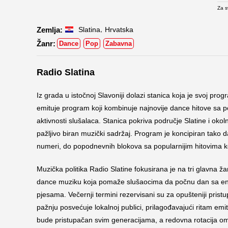
Za s
,
Slatina
Hrvatska
Dance
Pop
Zabavna
Radio Slatina
Iz grada u istočnoj Slavoniji dolazi stanica koja je svoj pr
emituje program koji kombinuje najnovije dance hitove sa
aktivnosti slušalaca. Stanica pokriva područje Slatine i ok
pažljivo biran muzički sadržaj. Program je koncipiran tako d
numeri, do popodnevnih blokova sa popularnijim hitovima koj
Muzička politika Radio Slatine fokusirana je na tri glavna
dance muziku koja pomaže slušaocima da počnu dan sa ene
pjesama. Večernji termini rezervisani su za opušteniji pris
pažnju posvećuje lokalnoj publici, prilagođavajući ritam e
bude pristupačan svim generacijama, a redovna rotacija om