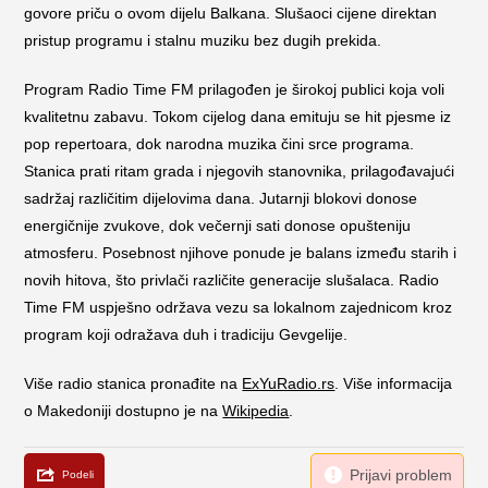
govore priču o ovom dijelu Balkana. Slušaoci cijene direktan
pristup programu i stalnu muziku bez dugih prekida.
Program Radio Time FM prilagođen je širokoj publici koja voli
kvalitetnu zabavu. Tokom cijelog dana emituju se hit pjesme iz
pop repertoara, dok narodna muzika čini srce programa.
Stanica prati ritam grada i njegovih stanovnika, prilagođavajući
sadržaj različitim dijelovima dana. Jutarnji blokovi donose
energičnije zvukove, dok večernji sati donose opušteniju
atmosferu. Posebnost njihove ponude je balans između starih i
novih hitova, što privlači različite generacije slušalaca. Radio
Time FM uspješno održava vezu sa lokalnom zajednicom kroz
program koji odražava duh i tradiciju Gevgelije.
Više radio stanica pronađite na
ExYuRadio.rs
. Više informacija
o Makedoniji dostupno je na
Wikipedia
.