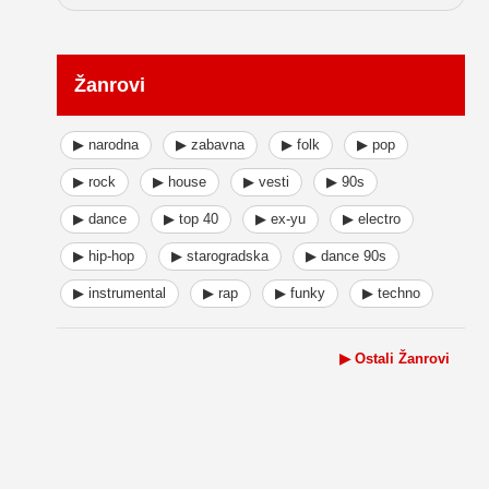
Žanrovi
▶ narodna
▶ zabavna
▶ folk
▶ pop
▶ rock
▶ house
▶ vesti
▶ 90s
▶ dance
▶ top 40
▶ ex-yu
▶ electro
▶ hip-hop
▶ starogradska
▶ dance 90s
▶ instrumental
▶ rap
▶ funky
▶ techno
▶ Ostali Žanrovi