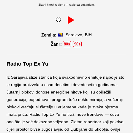
Zlatni hitovi regiona – radio sa sećanjem.
,
Sarajevo
BIH
80s
90s
Radio Top Ex Yu
Iz Sarajeva stiže stanica koja svakodnevno emituje najbolje što
je regija proizvela u osamdesetim i devedesetim godinama.
Jutarnji blokovi donose energične hitove koji su obilježili
generacije, popodnevni program teče nešto mirnije, a večernji
blokovi vraćaju slušatelje u vrijemena kada je svaka pjesma
imala priču. Radio Top Ex Yu ne traži nove trendove — čuva
ono što je već dokazano vrijedno. Zlatan repertoar koji pokriva
cijeli prostor bivše Jugoslavije, od Ljubljane do Skoplja, ovdje