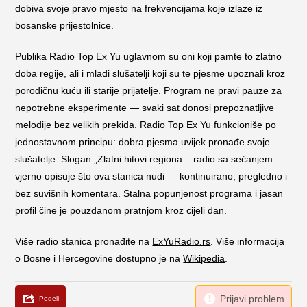
dobiva svoje pravo mjesto na frekvencijama koje izlaze iz
bosanske prijestolnice.
Publika Radio Top Ex Yu uglavnom su oni koji pamte to zlatno
doba regije, ali i mlađi slušatelji koji su te pjesme upoznali kroz
porodičnu kuću ili starije prijatelje. Program ne pravi pauze za
nepotrebne eksperimente — svaki sat donosi prepoznatljive
melodije bez velikih prekida. Radio Top Ex Yu funkcioniše po
jednostavnom principu: dobra pjesma uvijek pronađe svoje
slušatelje. Slogan „Zlatni hitovi regiona – radio sa sećanjem
vjerno opisuje što ova stanica nudi — kontinuirano, pregledno i
bez suvišnih komentara. Stalna popunjenost programa i jasan
profil čine je pouzdanom pratnjom kroz cijeli dan.
Više radio stanica pronađite na
ExYuRadio.rs
. Više informacija
o Bosne i Hercegovine dostupno je na
Wikipedia
.