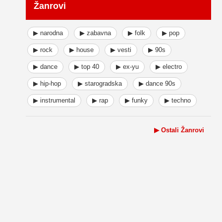
Žanrovi
▶ narodna
▶ zabavna
▶ folk
▶ pop
▶ rock
▶ house
▶ vesti
▶ 90s
▶ dance
▶ top 40
▶ ex-yu
▶ electro
▶ hip-hop
▶ starogradska
▶ dance 90s
▶ instrumental
▶ rap
▶ funky
▶ techno
▶ Ostali Žanrovi