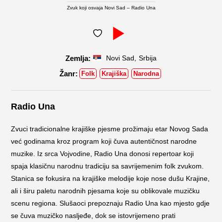
Zvuk koji osvaja Novi Sad – Radio Una
,
Novi Sad
Srbija
Folk
Krajiška
Narodna
Radio Una
Zvuci tradicionalne krajiške pjesme prožimaju etar Novog Sada
već godinama kroz program koji čuva autentičnost narodne
muzike. Iz srca Vojvodine, Radio Una donosi repertoar koji
spaja klasičnu narodnu tradiciju sa savrijemenim folk zvukom.
Stanica se fokusira na krajiške melodije koje nose dušu Krajine,
ali i širu paletu narodnih pjesama koje su oblikovale muzičku
scenu regiona. Slušaoci prepoznaju Radio Una kao mjesto gdje
se čuva muzičko nasljeđe, dok se istovrijemeno prati