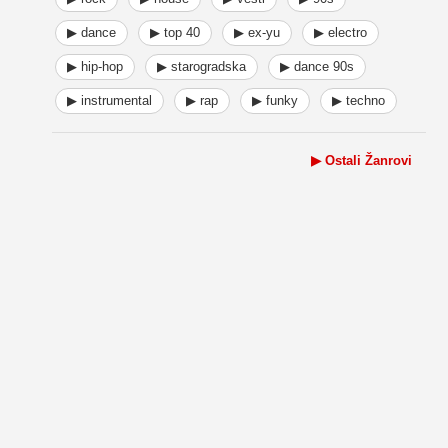
▶ dance
▶ top 40
▶ ex-yu
▶ electro
▶ hip-hop
▶ starogradska
▶ dance 90s
▶ instrumental
▶ rap
▶ funky
▶ techno
▶ Ostali Žanrovi