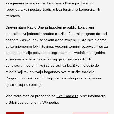
savrijemeni razvoj žanra. Program odlikuje pažljiv izbor
repertoara koji poštuje tradiciju bez forsiranja komercijalnih
trendova.
Dnevni ritam Radio Una prilagođen je publici koja cijeni
autentične vrijednosti narodne muzike. Jutarnji program donosi
poznate klasike, dok se tokom dana izmjenjuju krajiške pjesme
sa savrijemenim folk hitovima. Večernji termini rezervisani su za
posebne emisije posvećene legendarnim izvođačima i rijetkim
snimcima iz arhive. Stanica okuplja slušaoce različitih
generacija – od onih koji su odrasli uz krajiške melodije do
mlađih koji tek otkrivaju bogatstvo ove muzičke tradicije.
Program vodi iskusan tim koji poznaje istoriju i značaj svake
pjesme koja se emituje.
Više radio stanica pronađite na
ExYuRadio.rs
. Više informacija
o Srbiji dostupno je na
Wikipedia
.