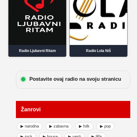
Radio Ljubavni Ritam
Radio Lola Niš
Postavite ovaj radio na svoju stranicu
Žanrovi
▶ narodna
▶ zabavna
▶ folk
▶ pop
▶ rock
▶ house
▶ vesti
▶ 90s