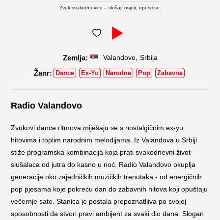
Zvuk svakodnevice – slušaj, osjeti, opusti se.
,
Valandovo
Srbija
Dance
Ex-Yu
Narodna
Pop
Zabavna
Radio Valandovo
Zvukovi dance ritmova miješaju se s nostalgičnim ex-yu
hitovima i toplim narodnim melodijama. Iz Valandova u Srbiji
stiže programska kombinacija koja prati svakodnevni život
slušalaca od jutra do kasno u noć. Radio Valandovo okuplja
generacije oko zajedničkih muzičkih trenutaka - od energičnih
pop pjesama koje pokreću dan do zabavnih hitova koji opuštaju
večernje sate. Stanica je postala prepoznatljiva po svojoj
sposobnosti da stvori pravi ambijent za svaki dio dana. Slogan