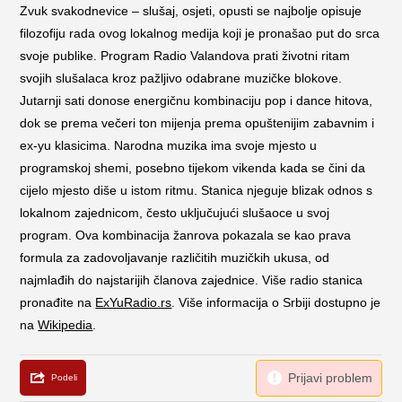
Zvuk svakodnevice – slušaj, osjeti, opusti se najbolje opisuje
filozofiju rada ovog lokalnog medija koji je pronašao put do srca
svoje publike. Program Radio Valandova prati životni ritam
svojih slušalaca kroz pažljivo odabrane muzičke blokove.
Jutarnji sati donose energičnu kombinaciju pop i dance hitova,
dok se prema večeri ton mijenja prema opuštenijim zabavnim i
ex-yu klasicima. Narodna muzika ima svoje mjesto u
programskoj shemi, posebno tijekom vikenda kada se čini da
cijelo mjesto diše u istom ritmu. Stanica njeguje blizak odnos s
lokalnom zajednicom, često uključujući slušaoce u svoj
program. Ova kombinacija žanrova pokazala se kao prava
formula za zadovoljavanje različitih muzičkih ukusa, od
najmlađih do najstarijih članova zajednice. Više radio stanica
pronađite na
ExYuRadio.rs
. Više informacija o Srbiji dostupno je
na
Wikipedia
.