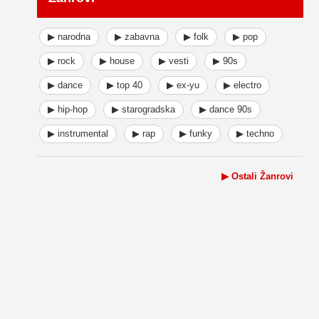
▶ narodna
▶ zabavna
▶ folk
▶ pop
▶ rock
▶ house
▶ vesti
▶ 90s
▶ dance
▶ top 40
▶ ex-yu
▶ electro
▶ hip-hop
▶ starogradska
▶ dance 90s
▶ instrumental
▶ rap
▶ funky
▶ techno
▶ Ostali Žanrovi