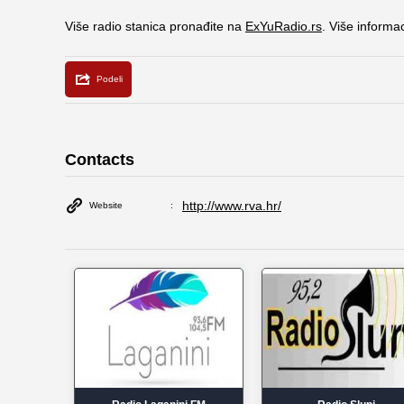
Više radio stanica pronađite na
ExYuRadio.rs
. Više informa
Contacts
http://www.rva.hr/
Website