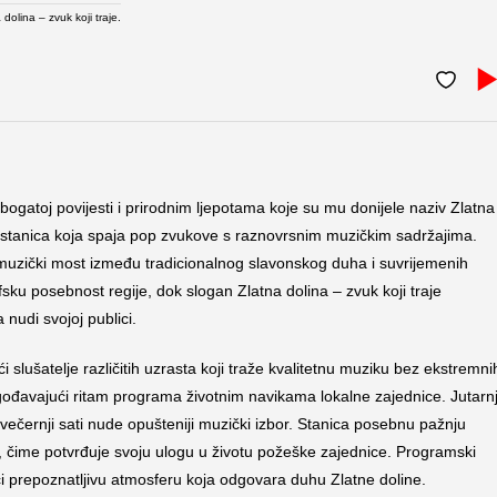
 dolina – zvuk koji traje.
bogatoj povijesti i prirodnim ljepotama koje su mu donijele naziv Zlatna
a, stanica koja spaja pop zvukove s raznovrsnim muzičkim sadržajima.
o muzički most između tradicionalnog slavonskog duha i suvrijemenih
ku posebnost regije, dok slogan Zlatna dolina – zvuk koji traje
 nudi svojoj publici.
 slušatelje različitih uzrasta koji traže kvalitetnu muziku bez ekstremni
lagođavajući ritam programa životnim navikama lokalne zajednice. Jutarnj
ečernji sati nude opušteniji muzički izbor. Stanica posebnu pažnju
, čime potvrđuje svoju ulogu u životu požeške zajednice. Programski
 prepoznatljivu atmosferu koja odgovara duhu Zlatne doline.