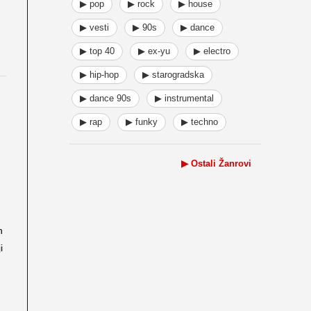
▶ pop
▶ rock
▶ house
▶ vesti
▶ 90s
▶ dance
▶ top 40
▶ ex-yu
▶ electro
▶ hip-hop
▶ starogradska
▶ dance 90s
▶ instrumental
▶ rap
▶ funky
▶ techno
▶ Ostali Žanrovi
h
i