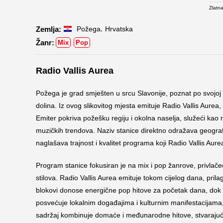
Zlatna
,
Požega
Hrvatska
Mix
Pop
Radio Vallis Aurea
Požega je grad smješten u srcu Slavonije, poznat po svojoj 
dolina. Iz ovog slikovitog mjesta emituje Radio Vallis Aure
Emiter pokriva požešku regiju i okolna naselja, služeći ka
muzičkih trendova. Naziv stanice direktno odražava geografs
naglašava trajnost i kvalitet programa koji Radio Vallis Aurea
Program stanice fokusiran je na mix i pop žanrove, privlačeći
stilova. Radio Vallis Aurea emituje tokom cijelog dana, pri
blokovi donose energične pop hitove za početak dana, dok v
posvećuje lokalnim događajima i kulturnim manifestacijama
sadržaj kombinuje domaće i međunarodne hitove, stvarajući