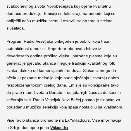
svakodnevnog života Novobečejaca koji cijene kvalitetnu
domaću produkciju. Emisije se fokusiraju na periode koji su
obilježili našu muzičku scenu i ostavili trajan trag u srcima
slušalaca.
Program Radio Veseljaka prilagođen je publici koja traži
autentičnost u muzici. Repertoar obuhvata hitove iz
devedesetih godina prošlog vijeka i narodne pjesme koje su
generacije pjevale. Stanica njeguje tradiciju kvalitetnog folk
zvuka, daleko od komercijalnih trendova. Slušaoci mogu da
očekuju poznate melodije koje bude sjećanja i stvaraju dobro
raspoloženje tokom cijelog dana. Emisije su koncipirane tako
da prate ritam života u Banatu – od jutarnjih časova do kasnih
večernjih sati. Radio Veseljak Novi Bečej postao je sinonim za
pouzdanu muzičku selekciju koja spaja nostalgiju sa kvalitetom.
Više radio stanica pronađite na
ExYuRadio.rs
. Više informacija
o Srbije dostupno je na
Wikipedia
.