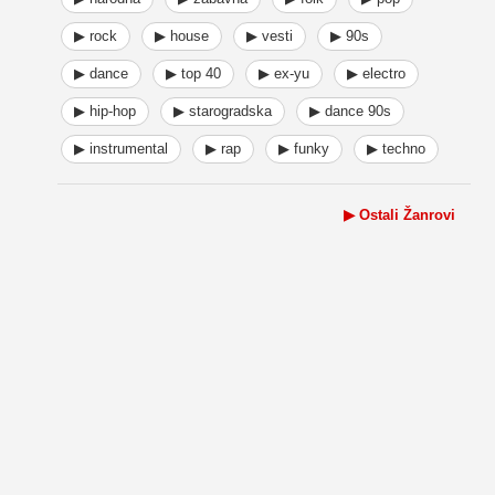
▶ rock
▶ house
▶ vesti
▶ 90s
▶ dance
▶ top 40
▶ ex-yu
▶ electro
▶ hip-hop
▶ starogradska
▶ dance 90s
▶ instrumental
▶ rap
▶ funky
▶ techno
▶ Ostali Žanrovi