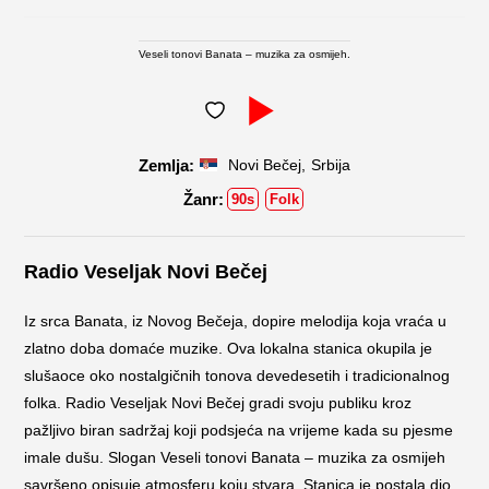
Veseli tonovi Banata – muzika za osmijeh.
,
Novi Bečej
Srbija
90s
Folk
Radio Veseljak Novi Bečej
Iz srca Banata, iz Novog Bečeja, dopire melodija koja vraća u
zlatno doba domaće muzike. Ova lokalna stanica okupila je
slušaoce oko nostalgičnih tonova devedesetih i tradicionalnog
folka. Radio Veseljak Novi Bečej gradi svoju publiku kroz
pažljivo biran sadržaj koji podsjeća na vrijeme kada su pjesme
imale dušu. Slogan Veseli tonovi Banata – muzika za osmijeh
savršeno opisuje atmosferu koju stvara. Stanica je postala dio