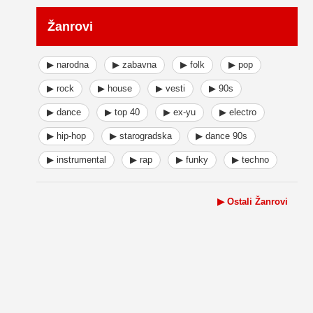
Žanrovi
▶ narodna
▶ zabavna
▶ folk
▶ pop
▶ rock
▶ house
▶ vesti
▶ 90s
▶ dance
▶ top 40
▶ ex-yu
▶ electro
▶ hip-hop
▶ starogradska
▶ dance 90s
▶ instrumental
▶ rap
▶ funky
▶ techno
▶ Ostali Žanrovi