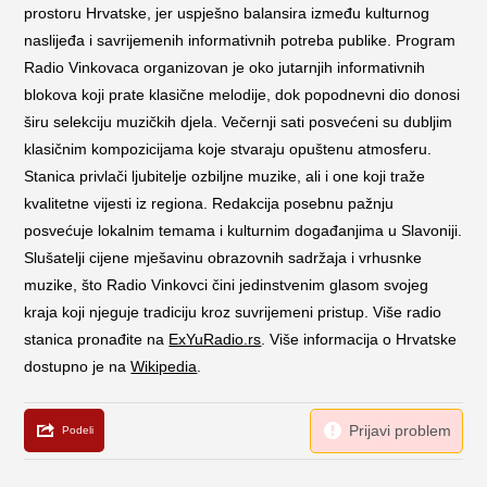
prostoru Hrvatske, jer uspješno balansira između kulturnog
naslijeđa i savrijemenih informativnih potreba publike. Program
Radio Vinkovaca organizovan je oko jutarnjih informativnih
blokova koji prate klasične melodije, dok popodnevni dio donosi
širu selekciju muzičkih djela. Večernji sati posvećeni su dubljim
klasičnim kompozicijama koje stvaraju opuštenu atmosferu.
Stanica privlači ljubitelje ozbiljne muzike, ali i one koji traže
kvalitetne vijesti iz regiona. Redakcija posebnu pažnju
posvećuje lokalnim temama i kulturnim događanjima u Slavoniji.
Slušatelji cijene mješavinu obrazovnih sadržaja i vrhusnke
muzike, što Radio Vinkovci čini jedinstvenim glasom svojeg
kraja koji njeguje tradiciju kroz suvrijemeni pristup. Više radio
stanica pronađite na
ExYuRadio.rs
. Više informacija o Hrvatske
dostupno je na
Wikipedia
.