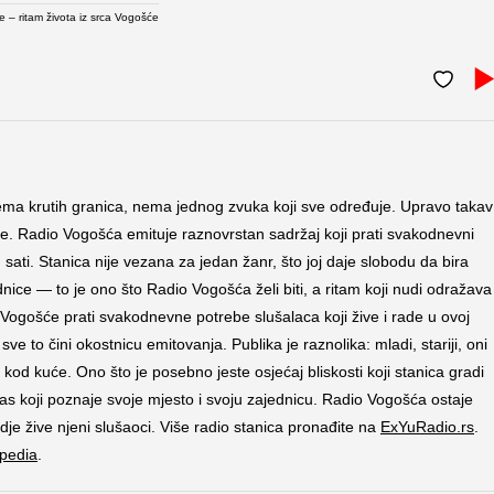
e – ritam života iz srca Vogošće
nema krutih granica, nema jednog zvuka koji sve određuje. Upravo takav
ne. Radio Vogošća emituje raznovrstan sadržaj koji prati svakodnevni
sati. Stanica nije vezana za jedan žanr, što joj daje slobodu da bira
nice — to je ono što Radio Vogošća želi biti, a ritam koji nudi odražava
Vogošće prati svakodnevne potrebe slušalaca koji žive i rade u ovoj
sve to čini okostnicu emitovanja. Publika je raznolika: mladi, stariji, oni
ne kod kuće. Ono što je posebno jeste osjećaj bliskosti koji stanica gradi
glas koji poznaje svoje mjesto i svoju zajednicu. Radio Vogošća ostaje
je žive njeni slušaoci. Više radio stanica pronađite na
ExYuRadio.rs
.
ipedia
.