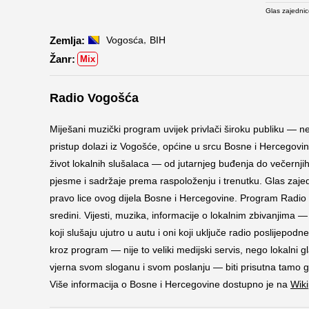
Glas zajednic
,
Vogosća
BIH
Mix
Radio Vogošća
Miješani muzički program uvijek privlači široku publiku — 
pristup dolazi iz Vogošće, općine u srcu Bosne i Hercegovi
život lokalnih slušalaca — od jutarnjeg buđenja do večernjih 
pjesme i sadržaje prema raspoloženju i trenutku. Glas zajed
pravo lice ovog dijela Bosne i Hercegovine. Program Radio 
sredini. Vijesti, muzika, informacije o lokalnim zbivanjima — 
koji slušaju ujutro u autu i oni koji uključe radio poslijepod
kroz program — nije to veliki medijski servis, nego lokalni 
vjerna svom sloganu i svom poslanju — biti prisutna tamo gd
Više informacija o Bosne i Hercegovine dostupno je na
Wik