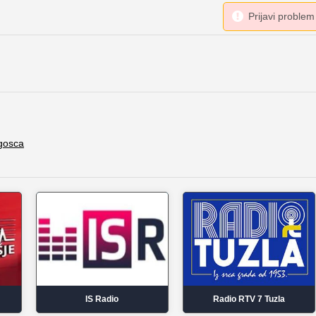
ogosca
IS Radio
Radio RTV 7 Tuzla