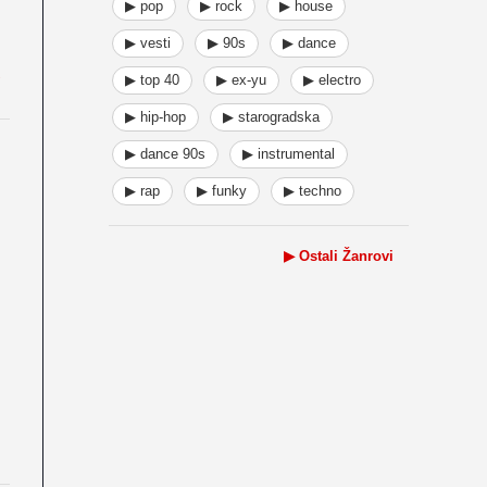
▶ pop
▶ rock
▶ house
▶ vesti
▶ 90s
▶ dance
▶ top 40
▶ ex-yu
▶ electro
▶ hip-hop
▶ starogradska
▶ dance 90s
▶ instrumental
▶ rap
▶ funky
▶ techno
▶ Ostali Žanrovi