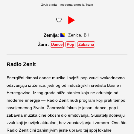
Zvuk grada – moderna energija Tuzle
,
Zenica
BIH
Dance
Pop
Zabavna
Radio Zenit
Energični ritmovi dance muzike i svježi pop zvuci svakodnevno
odzvanjaju iz Zenice, jednog od industrijskih središta Bosne i
Hercegovine. Iz tog grada stiže stanica koja ne odustaje od
moderne energije — Radio Zenit nudi program koji prati tempo
savrijemenog života. Žanrovski fokus je jasan: dance, pop i
zabavna muzika čine okosni dio emitovanja. Slušatelji dobivaju
zvuk koji je uvijek aktualan, bez zaustavljanja i zamora. Ono što
Radio Zenit čini zanimljivim jeste upravo taj spoj lokalne