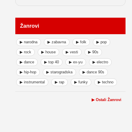
Žanrovi
▶ narodna
▶ zabavna
▶ folk
▶ pop
▶ rock
▶ house
▶ vesti
▶ 90s
▶ dance
▶ top 40
▶ ex-yu
▶ electro
▶ hip-hop
▶ starogradska
▶ dance 90s
▶ instrumental
▶ rap
▶ funky
▶ techno
▶ Ostali Žanrovi