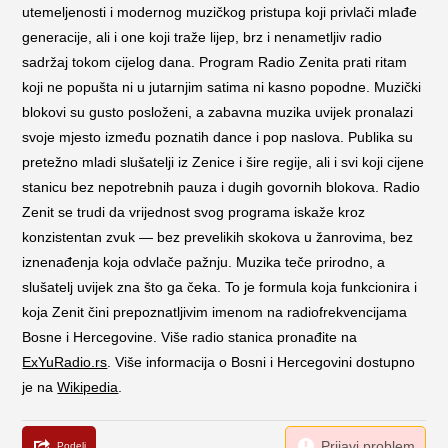
utemeljenosti i modernog muzičkog pristupa koji privlači mlađe
generacije, ali i one koji traže lijep, brz i nenametljiv radio
sadržaj tokom cijelog dana. Program Radio Zenita prati ritam
koji ne popušta ni u jutarnjim satima ni kasno popodne. Muzički
blokovi su gusto posloženi, a zabavna muzika uvijek pronalazi
svoje mjesto između poznatih dance i pop naslova. Publika su
pretežno mladi slušatelji iz Zenice i šire regije, ali i svi koji cijene
stanicu bez nepotrebnih pauza i dugih govornih blokova. Radio
Zenit se trudi da vrijednost svog programa iskaže kroz
konzistentan zvuk — bez prevelikih skokova u žanrovima, bez
iznenađenja koja odvlače pažnju. Muzika teče prirodno, a
slušatelj uvijek zna što ga čeka. To je formula koja funkcionira i
koja Zenit čini prepoznatljivim imenom na radiofrekvencijama
Bosne i Hercegovine. Više radio stanica pronađite na
ExYuRadio.rs
. Više informacija o Bosni i Hercegovini dostupno
je na
Wikipedia
.