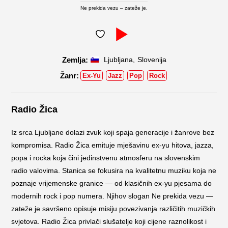
Ne prekida vezu – zateže je.
,
Ljubljana
Slovenija
Ex-Yu
Jazz
Pop
Rock
Radio Žica
Iz srca Ljubljane dolazi zvuk koji spaja generacije i žanrove bez
kompromisa. Radio Žica emituje mješavinu ex-yu hitova, jazza,
popa i rocka koja čini jedinstvenu atmosferu na slovenskim
radio valovima. Stanica se fokusira na kvalitetnu muziku koja ne
poznaje vrijemenske granice — od klasičnih ex-yu pjesama do
modernih rock i pop numera. Njihov slogan Ne prekida vezu —
zateže je savršeno opisuje misiju povezivanja različitih muzičkih
svjetova. Radio Žica privlači slušatelje koji cijene raznolikost i