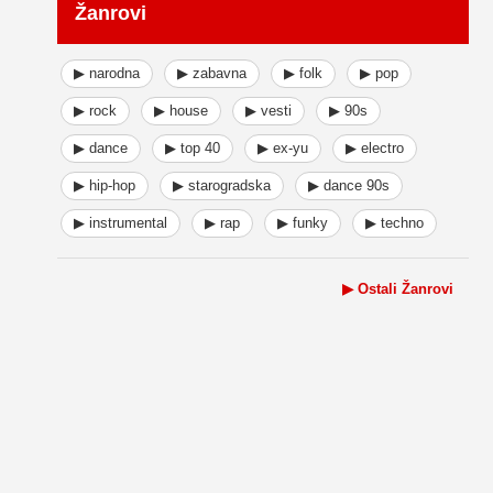
Žanrovi
▶ narodna
▶ zabavna
▶ folk
▶ pop
▶ rock
▶ house
▶ vesti
▶ 90s
▶ dance
▶ top 40
▶ ex-yu
▶ electro
▶ hip-hop
▶ starogradska
▶ dance 90s
▶ instrumental
▶ rap
▶ funky
▶ techno
▶ Ostali Žanrovi