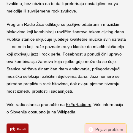
kvalitetu, bez obzira na to da li preferiraju nostalgične ex-yu
melodije ili suvrijemene rock zvukove.
Program Radio Žice odlikuje se pažljivo odabranim muzičkim
blokovima koji kombiniraju različite žanrove tokom cijelog dana.
Publika stanice uključuje ljubitelje kvalitetne muzike svih uzrasta
— od onih koji traže poznate ex-yu klasike do mlađih slušatelja
koji otkrivaju jazz i rock perle. Posebnost u ponudi čini upravo
ova kombinacija žanrova koja rijetko gdje može da se čuje.
Stanica održava dinamičan ritam emitovanja, prilagođavajući
muzičku selekciju različitim dijelovima dana. Jazz numere se
prirodno prepliću s rock hitovima, dok ex-yu pjesme stvaraju
most između prošlosti i sadašnjosti.
Više radio stanica pronađite na
ExYuRadio.rs
. Više informacija
o Slovenije dostupno je na
Wikipedia
.