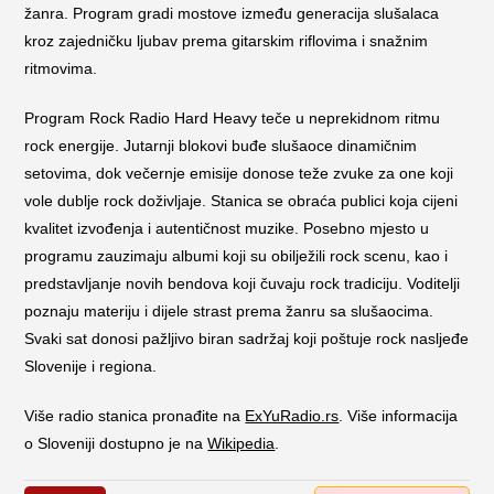
žanra. Program gradi mostove između generacija slušalaca
kroz zajedničku ljubav prema gitarskim riflovima i snažnim
ritmovima.
Program Rock Radio Hard Heavy teče u neprekidnom ritmu
rock energije. Jutarnji blokovi buđe slušaoce dinamičnim
setovima, dok večernje emisije donose teže zvuke za one koji
vole dublje rock doživljaje. Stanica se obraća publici koja cijeni
kvalitet izvođenja i autentičnost muzike. Posebno mjesto u
programu zauzimaju albumi koji su obilježili rock scenu, kao i
predstavljanje novih bendova koji čuvaju rock tradiciju. Voditelji
poznaju materiju i dijele strast prema žanru sa slušaocima.
Svaki sat donosi pažljivo biran sadržaj koji poštuje rock nasljeđe
Slovenije i regiona.
Više radio stanica pronađite na
ExYuRadio.rs
. Više informacija
o Sloveniji dostupno je na
Wikipedia
.