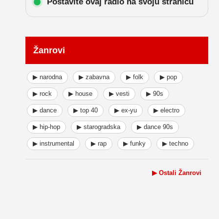
Postavite ovaj radio na svoju stranicu
Žanrovi
▶ narodna
▶ zabavna
▶ folk
▶ pop
▶ rock
▶ house
▶ vesti
▶ 90s
▶ dance
▶ top 40
▶ ex-yu
▶ electro
▶ hip-hop
▶ starogradska
▶ dance 90s
▶ instrumental
▶ rap
▶ funky
▶ techno
▶ Ostali Žanrovi