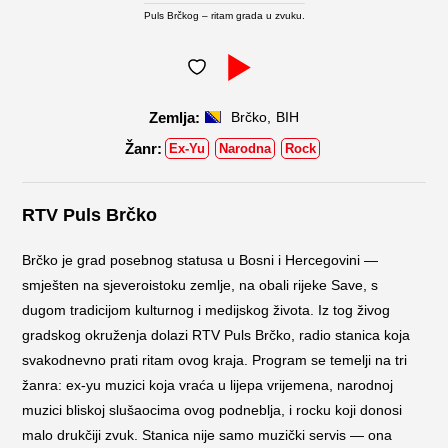
Puls Brčkog – ritam grada u zvuku.
,
Brčko
BIH
Ex-Yu
Narodna
Rock
RTV Puls Brčko
Brčko je grad posebnog statusa u Bosni i Hercegovini —
smješten na sjeveroistoku zemlje, na obali rijeke Save, s
dugom tradicijom kulturnog i medijskog života. Iz tog živog
gradskog okruženja dolazi RTV Puls Brčko, radio stanica koja
svakodnevno prati ritam ovog kraja. Program se temelji na tri
žanra: ex-yu muzici koja vraća u lijepa vrijemena, narodnoj
muzici bliskoj slušaocima ovog podneblja, i rocku koji donosi
malo drukčiji zvuk. Stanica nije samo muzički servis — ona