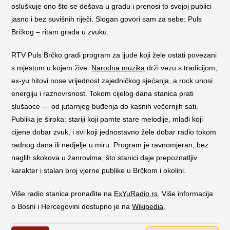
osluškuje ono što se dešava u gradu i prenosi to svojoj publici
jasno i bez suvišnih riječi. Slogan govori sam za sebe: Puls
Brčkog – ritam grada u zvuku.
RTV Puls Brčko gradi program za ljude koji žele ostati povezani
s mjestom u kojem žive.
Narodna muzika
drži vezu s tradicijom,
ex-yu hitovi nose vrijednost zajedničkog sjećanja, a rock unosi
energiju i raznovrsnost. Tokom cijelog dana stanica prati
slušaoce — od jutarnjeg buđenja do kasnih večernjih sati.
Publika je široka: stariji koji pamte stare melodije, mlađi koji
cijene dobar zvuk, i svi koji jednostavno žele dobar radio tokom
radnog dana ili nedjelje u miru. Program je ravnomjeran, bez
naglih skokova u žanrovima, što stanici daje prepoznatljiv
karakter i stalan broj vjerne publike u Brčkom i okolini.
Više radio stanica pronađite na
ExYuRadio.rs
. Više informacija
o Bosni i Hercegovini dostupno je na
Wikipedia
.