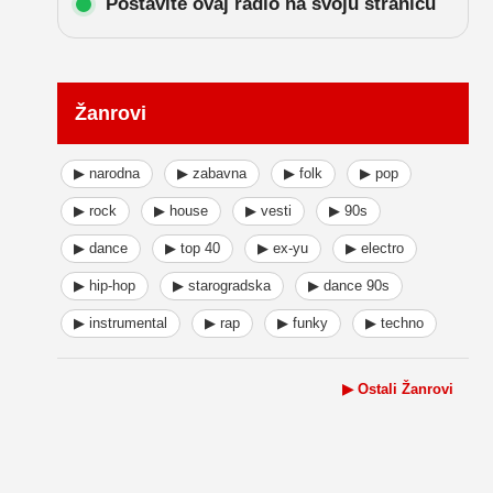
Postavite ovaj radio na svoju stranicu
Žanrovi
▶ narodna
▶ zabavna
▶ folk
▶ pop
▶ rock
▶ house
▶ vesti
▶ 90s
▶ dance
▶ top 40
▶ ex-yu
▶ electro
▶ hip-hop
▶ starogradska
▶ dance 90s
▶ instrumental
▶ rap
▶ funky
▶ techno
▶ Ostali Žanrovi