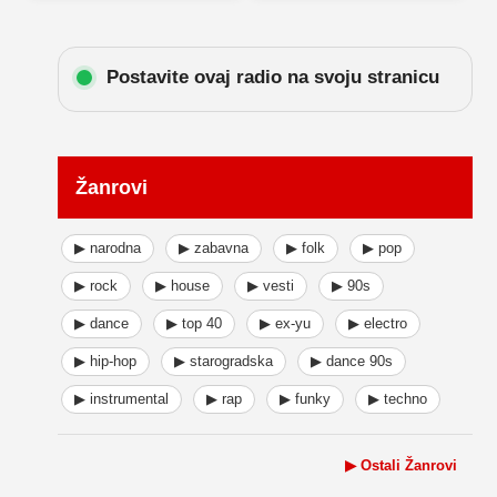
Postavite ovaj radio na svoju stranicu
Žanrovi
▶ narodna
▶ zabavna
▶ folk
▶ pop
▶ rock
▶ house
▶ vesti
▶ 90s
▶ dance
▶ top 40
▶ ex-yu
▶ electro
▶ hip-hop
▶ starogradska
▶ dance 90s
▶ instrumental
▶ rap
▶ funky
▶ techno
▶ Ostali Žanrovi