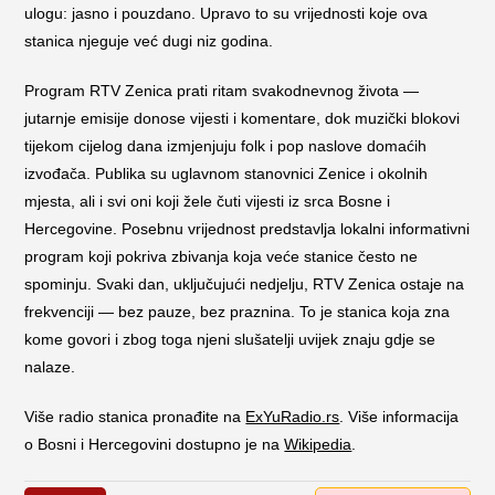
ulogu: jasno i pouzdano. Upravo to su vrijednosti koje ova
stanica njeguje već dugi niz godina.
Program RTV Zenica prati ritam svakodnevnog života —
jutarnje emisije donose vijesti i komentare, dok muzički blokovi
tijekom cijelog dana izmjenjuju folk i pop naslove domaćih
izvođača. Publika su uglavnom stanovnici Zenice i okolnih
mjesta, ali i svi oni koji žele čuti vijesti iz srca Bosne i
Hercegovine. Posebnu vrijednost predstavlja lokalni informativni
program koji pokriva zbivanja koja veće stanice često ne
spominju. Svaki dan, uključujući nedjelju, RTV Zenica ostaje na
frekvenciji — bez pauze, bez praznina. To je stanica koja zna
kome govori i zbog toga njeni slušatelji uvijek znaju gdje se
nalaze.
Više radio stanica pronađite na
ExYuRadio.rs
. Više informacija
o Bosni i Hercegovini dostupno je na
Wikipedia
.