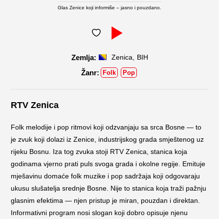
Glas Zenice koji informiše – jasno i pouzdano.
,
Zenica
BIH
Folk
Pop
RTV Zenica
Folk melodije i pop ritmovi koji odzvanjaju sa srca Bosne — to
je zvuk koji dolazi iz Zenice, industrijskog grada smještenog uz
rijeku Bosnu. Iza tog zvuka stoji RTV Zenica, stanica koja
godinama vjerno prati puls svoga grada i okolne regije. Emituje
mješavinu domaće folk muzike i pop sadržaja koji odgovaraju
ukusu slušatelja srednje Bosne. Nije to stanica koja traži pažnju
glasnim efektima — njen pristup je miran, pouzdan i direktan.
Informativni program nosi slogan koji dobro opisuje njenu