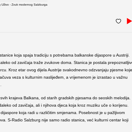
g Uživo - Zvuk modernog Salzburga
tanice koja spaja tradiciju s potrebama balkanske dijaspore u Austriji.
aleko od zavičaja traže zvukove doma. Stanica je postala prepoznatljiv
srcu. Kroz etar ovog dijela Austrije svakodnevno odzvanjaju pjesme koj
sačuva veza s kulturnim naslijeđem, a vrijemenom je izrastao u važnu
.
vih krajeva Balkana, od starih gradskih pjesama do seoskih melodija.
aleko od zavičaja, ali i njihova djeca koja kroz muziku uče o korijenu.
 dijaspore koja radi u različitim smjenama. Posebnost je u pažljivom
va. S-Radio Salzburg nije samo radio stanica, već kulturni centar koji