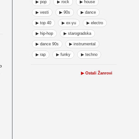
▶ pop
▶ rock
▶ house
▶ vesti
▶ 90s
▶ dance
▶ top 40
▶ ex-yu
▶ electro
▶ hip-hop
▶ starogradska
▶ dance 90s
▶ instrumental
▶ rap
▶ funky
▶ techno
o
▶ Ostali Žanrovi
e