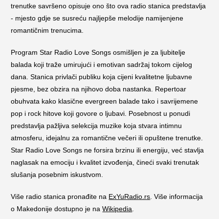
trenutke savršeno opisuje ono što ova radio stanica predstavlja
- mjesto gdje se susreću najljepše melodije namijenjene
romantičnim trenucima.
Program Star Radio Love Songs osmišljen je za ljubitelje
balada koji traže umirujući i emotivan sadržaj tokom cijelog
dana. Stanica privlači publiku koja cijeni kvalitetne ljubavne
pjesme, bez obzira na njihovo doba nastanka. Repertoar
obuhvata kako klasične evergreen balade tako i savrijemene
pop i rock hitove koji govore o ljubavi. Posebnost u ponudi
predstavlja pažljiva selekcija muzike koja stvara intimnu
atmosferu, idejalnu za romantične večeri ili opuštene trenutke.
Star Radio Love Songs ne forsira brzinu ili energiju, već stavlja
naglasak na emociju i kvalitet izvođenja, čineći svaki trenutak
slušanja posebnim iskustvom.
Više radio stanica pronađite na
ExYuRadio.rs
. Više informacija
o Makedonije dostupno je na
Wikipedia
.