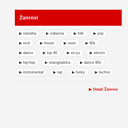
Žanrovi
▶ narodna
▶ zabavna
▶ folk
▶ pop
▶ rock
▶ house
▶ vesti
▶ 90s
▶ dance
▶ top 40
▶ ex-yu
▶ electro
▶ hip-hop
▶ starogradska
▶ dance 90s
▶ instrumental
▶ rap
▶ funky
▶ techno
▶ Ostali Žanrovi