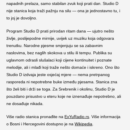
napadnih prelaza, samo stabilan zvuk koji prati dan. Studio D
nije stanica koja traži pažnju na silu — ona je jednostavno tu, i
to joj je dovoljno.
Program Studio D prati prirodan ritam dana — ujutro nešto
življe, poslijepodne mirnije, uvijek uz muziku koja odgovara
trenutku. Narodne pjesme smjenjuju se sa zabavnim
naslovima, bez naglih skokova u stilu ili tempu. Publika su
uglavnom odrasli slušalaci koji cijene kontinuitet i poznate
melodije, ali i mlađi koji traže nešto domaće i iskreno. Ono što
Studio D izdvaja jeste osjećaj mjere — nema pretrpanog
rasporeda ni nepotrebne buke između pjesama. Stanica zna
što želi biti i drži se toga. Za Srebrenik i okolinu, Studio D je
pouzdano prisustvo u eteru koje ne iznenađuje nepotrebno, ali
ne dosađuje nikada.
Više radio stanica pronađite na
ExYuRadio.rs
. Više informacija
o Bosni i Hercegovini dostupno je na
Wikipedia
.