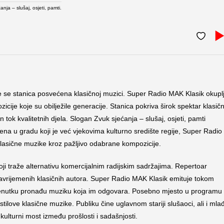
anja – slušaj, osjeti, pamti.
e se stanica posvećena klasičnoj muzici. Super Radio MAK Klasik okupl
icije koje su obilježile generacije. Stanica pokriva širok spektar klasič
tok kvalitetnih djela. Slogan Zvuk sjećanja – slušaj, osjeti, pamti
na u gradu koji je već vjekovima kulturno središte regije, Super Radio
lasične muzike kroz pažljivo odabrane kompozicije.
koji traže alternativu komercijalnim radijskim sadržajima. Repertoar
savrijemenih klasičnih autora. Super Radio MAK Klasik emituje tokom
m trenutku pronađu muziku koja im odgovara. Posebno mjesto u programu
stilove klasične muzike. Publiku čine uglavnom stariji slušaoci, ali i mlađ
o kulturni most između prošlosti i sadašnjosti.