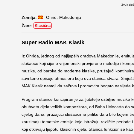
Zvuk sjeć
,
Ohrid
Makedonija
Klasična
Super Radio MAK Klasik
Iz Ohrida, jednog od najljepših gradova Makedonije, emituj
slušaoce koji cijene vrijemenski provjerene melodije i kompoz
muzike, od baroka do moderne klasike, pružajući kontinuiran 
savršeno opisuje atmosferu koju ova stanica stvara. Smješte
MAK Klasik nastoji da sačuva i promovira bogato nasljeđe k
Program stanice koncipiran je za ljubitelje ozbiljne muzike 
obuhvata djela velikih kompozitora, od Baha i Mocarta do 
cijelog dana, pružajući slušaocima priliku da u bilo koje
zauzimaju tematske emisije koje istražuju različite periode i 
koji otkrivaju ljepotu klasičnih djela. Stanica funkcioniše ka