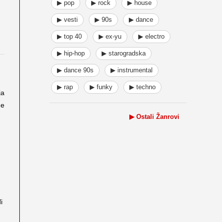
▶ pop
▶ rock
▶ house
▶ vesti
▶ 90s
▶ dance
▶ top 40
▶ ex-yu
▶ electro
▶ hip-hop
▶ starogradska
▶ dance 90s
▶ instrumental
▶ rap
▶ funky
▶ techno
ja
ne
▶ Ostali Žanrovi
i