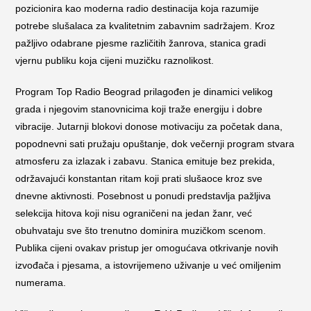
pozicionira kao moderna radio destinacija koja razumije
potrebe slušalaca za kvalitetnim zabavnim sadržajem. Kroz
pažljivo odabrane pjesme različitih žanrova, stanica gradi
vjernu publiku koja cijeni muzičku raznolikost.
Program Top Radio Beograd prilagođen je dinamici velikog
grada i njegovim stanovnicima koji traže energiju i dobre
vibracije. Jutarnji blokovi donose motivaciju za početak dana,
popodnevni sati pružaju opuštanje, dok večernji program stvara
atmosferu za izlazak i zabavu. Stanica emituje bez prekida,
održavajući konstantan ritam koji prati slušaoce kroz sve
dnevne aktivnosti. Posebnost u ponudi predstavlja pažljiva
selekcija hitova koji nisu ograničeni na jedan žanr, već
obuhvataju sve što trenutno dominira muzičkom scenom.
Publika cijeni ovakav pristup jer omogućava otkrivanje novih
izvođača i pjesama, a istovrijemeno uživanje u već omiljenim
numerama.