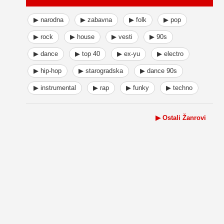
▶ narodna
▶ zabavna
▶ folk
▶ pop
▶ rock
▶ house
▶ vesti
▶ 90s
▶ dance
▶ top 40
▶ ex-yu
▶ electro
▶ hip-hop
▶ starogradska
▶ dance 90s
▶ instrumental
▶ rap
▶ funky
▶ techno
▶ Ostali Žanrovi