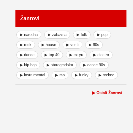
Žanrovi
▶ narodna
▶ zabavna
▶ folk
▶ pop
▶ rock
▶ house
▶ vesti
▶ 90s
▶ dance
▶ top 40
▶ ex-yu
▶ electro
▶ hip-hop
▶ starogradska
▶ dance 90s
▶ instrumental
▶ rap
▶ funky
▶ techno
▶ Ostali Žanrovi