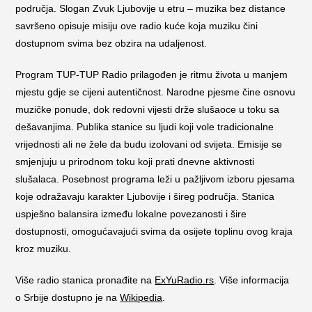
područja. Slogan Zvuk Ljubovije u etru – muzika bez distance
savršeno opisuje misiju ove radio kuće koja muziku čini
dostupnom svima bez obzira na udaljenost.
Program TUP-TUP Radio prilagođen je ritmu života u manjem
mjestu gdje se cijeni autentičnost. Narodne pjesme čine osnovu
muzičke ponude, dok redovni vijesti drže slušaoce u toku sa
dešavanjima. Publika stanice su ljudi koji vole tradicionalne
vrijednosti ali ne žele da budu izolovani od svijeta. Emisije se
smjenjuju u prirodnom toku koji prati dnevne aktivnosti
slušalaca. Posebnost programa leži u pažljivom izboru pjesama
koje odražavaju karakter Ljubovije i šireg područja. Stanica
uspješno balansira između lokalne povezanosti i šire
dostupnosti, omogućavajući svima da osijete toplinu ovog kraja
kroz muziku.
Više radio stanica pronađite na
ExYuRadio.rs
. Više informacija
o Srbije dostupno je na
Wikipedia
.