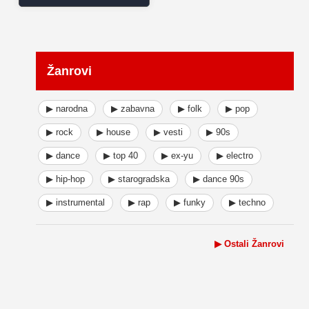
Žanrovi
▶ narodna
▶ zabavna
▶ folk
▶ pop
▶ rock
▶ house
▶ vesti
▶ 90s
▶ dance
▶ top 40
▶ ex-yu
▶ electro
▶ hip-hop
▶ starogradska
▶ dance 90s
▶ instrumental
▶ rap
▶ funky
▶ techno
▶ Ostali Žanrovi