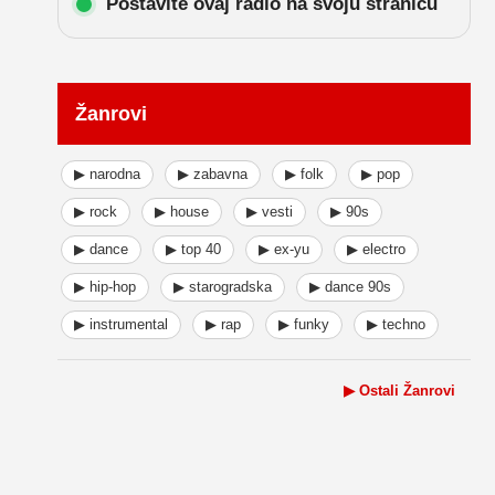
Postavite ovaj radio na svoju stranicu
Žanrovi
▶ narodna
▶ zabavna
▶ folk
▶ pop
▶ rock
▶ house
▶ vesti
▶ 90s
▶ dance
▶ top 40
▶ ex-yu
▶ electro
▶ hip-hop
▶ starogradska
▶ dance 90s
▶ instrumental
▶ rap
▶ funky
▶ techno
▶ Ostali Žanrovi