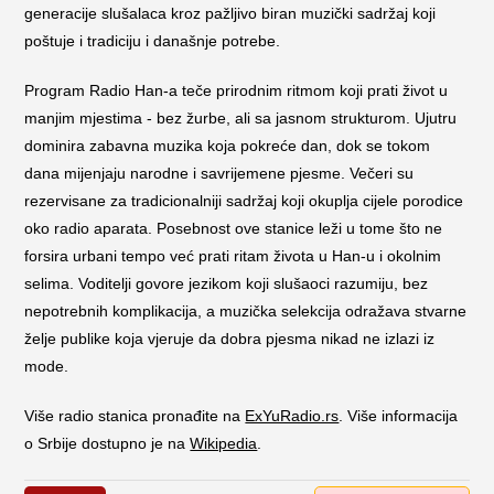
generacije slušalaca kroz pažljivo biran muzički sadržaj koji
poštuje i tradiciju i današnje potrebe.
Program Radio Han-a teče prirodnim ritmom koji prati život u
manjim mjestima - bez žurbe, ali sa jasnom strukturom. Ujutru
dominira zabavna muzika koja pokreće dan, dok se tokom
dana mijenjaju narodne i savrijemene pjesme. Večeri su
rezervisane za tradicionalniji sadržaj koji okuplja cijele porodice
oko radio aparata. Posebnost ove stanice leži u tome što ne
forsira urbani tempo već prati ritam života u Han-u i okolnim
selima. Voditelji govore jezikom koji slušaoci razumiju, bez
nepotrebnih komplikacija, a muzička selekcija odražava stvarne
želje publike koja vjeruje da dobra pjesma nikad ne izlazi iz
mode.
Više radio stanica pronađite na
ExYuRadio.rs
. Više informacija
o Srbije dostupno je na
Wikipedia
.