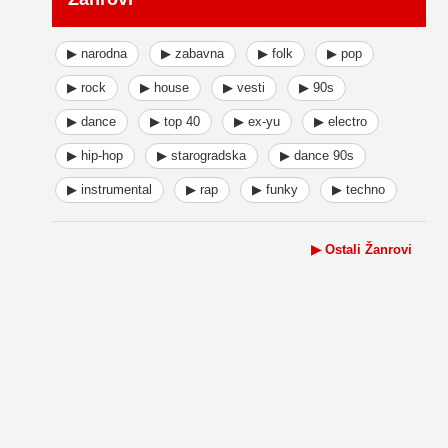
▶ narodna
▶ zabavna
▶ folk
▶ pop
▶ rock
▶ house
▶ vesti
▶ 90s
▶ dance
▶ top 40
▶ ex-yu
▶ electro
▶ hip-hop
▶ starogradska
▶ dance 90s
▶ instrumental
▶ rap
▶ funky
▶ techno
▶ Ostali Žanrovi