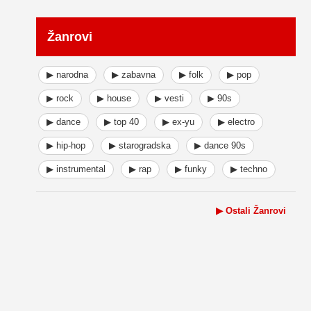
Žanrovi
▶ narodna
▶ zabavna
▶ folk
▶ pop
▶ rock
▶ house
▶ vesti
▶ 90s
▶ dance
▶ top 40
▶ ex-yu
▶ electro
▶ hip-hop
▶ starogradska
▶ dance 90s
▶ instrumental
▶ rap
▶ funky
▶ techno
▶ Ostali Žanrovi