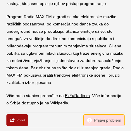
zastoja, što jasno opisuje njihov pristup programiranju.
Program Radio MAX FM-a gradi se oko elektronske muzike
različitih podžanrova, od komercijalnog dance zvuka do
underground house produkcija. Stanica emituje uživo, što
omogućava voditelje da direktno komuniciraju s publikom i
prilagođavaju program trenutnim zahtjevima slušalaca. Ciljana
publika su uglavnom mlađi slušaoci koji traže energičnu muziku
za noćni život, vježbanje ili jednostavno za dobro raspoloženje
tokom dana. Bez obzira na to što dolazi iz manjeg grada, Radio
MAX FM pokušava pratiti trendove elektronske scene i pružiti
kvalitetan izbor pjesama.
Više radio stanica pronađite na
ExYuRadio.rs
. Više informacija
o Srbije dostupno je na
Wikipedia
.