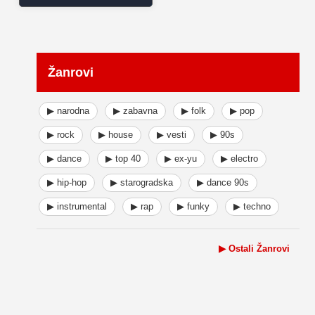
Žanrovi
▶ narodna
▶ zabavna
▶ folk
▶ pop
▶ rock
▶ house
▶ vesti
▶ 90s
▶ dance
▶ top 40
▶ ex-yu
▶ electro
▶ hip-hop
▶ starogradska
▶ dance 90s
▶ instrumental
▶ rap
▶ funky
▶ techno
▶ Ostali Žanrovi