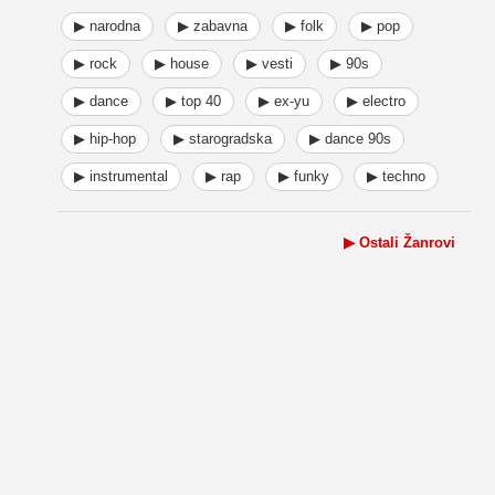
▶ narodna
▶ zabavna
▶ folk
▶ pop
▶ rock
▶ house
▶ vesti
▶ 90s
▶ dance
▶ top 40
▶ ex-yu
▶ electro
▶ hip-hop
▶ starogradska
▶ dance 90s
▶ instrumental
▶ rap
▶ funky
▶ techno
▶ Ostali Žanrovi