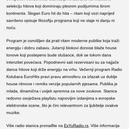
selekciju hitova koji dominiraju plesnim podijumima širom
kontinenta. Slogan Euro hit do hita – ritam koji vozi naprijed
savršeno opisuje filozofiju programa koji ne staje ni danju ni
noću.
Program je osmišljen da prati ritam moderne publike koja traži
energiju i dobru zabavu. Jutarnji blokovi donose blaže house
tonove koji postepeno bude slušaoce, dok se tokom dana
intenzitet povećava. Popodnevni sati rezervisani su za najjače
dance hitove koji drže energiju na vrhu. Večernji program Radio
Kolubara EuroHits pravi pravu atmosferu za izlazak uz dublje
house ritmove i remiks verzije popularnih pjesama. Publika je
mlada, dinamična i uvijek spremna za nove zvukove. Stanica
redovno osvježava playlistu najnovijim izdanjima s evropske
elektronske scene, što je čini relevantnom za ljubitelje ovakve
muzike.
Više radio stanica pronađite na
ExYuRadio.rs
. Više informacija