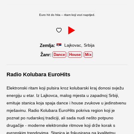
Euro hit do hita – ritam koji vozi naprijed.
,
Lajkovac
Srbija
Dance
House
Mix
Radio Kolubara EuroHits
Elektronski ritam koji pulsira kroz kolubarski kraj donosi svježu
energiju u etar. Iz Lajkovca, malog mjesta u zapadnoj Srbiji,
emituje stanica koja spaja dance i house zvukove u jedinstvenu
mješavinu. Radio Kolubara EuroHits pokriva region koji je
poznat po rudarskoj tradiciji, ali sada nudi nešto potpuno
drugačije - moderne elektronske ritmove koji drže korak s
evropskim trendovima. Stanica je fokusirana na kvalitetnu