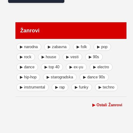
Žanrovi
▶ narodna
▶ zabavna
▶ folk
▶ pop
▶ rock
▶ house
▶ vesti
▶ 90s
▶ dance
▶ top 40
▶ ex-yu
▶ electro
▶ hip-hop
▶ starogradska
▶ dance 90s
▶ instrumental
▶ rap
▶ funky
▶ techno
▶ Ostali Žanrovi