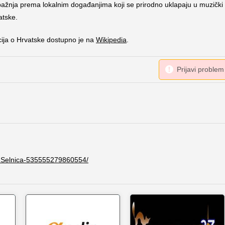
ažnja prema lokalnim događanjima koji se prirodno uklapaju u muzički
atske.
cija o Hrvatske dostupno je na
Wikipedia
.
-Selnica-535555279860554/