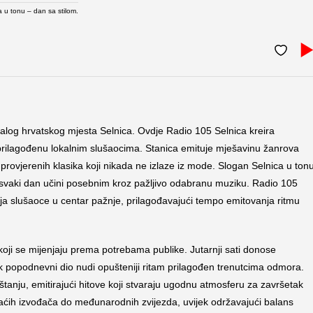
a u tonu – dan sa stilom.
malog hrvatskog mjesta Selnica. Ovdje Radio 105 Selnica kreira
prilagođenu lokalnim slušaocima. Stanica emituje mješavinu žanrova
provjerenih klasika koji nikada ne izlaze iz mode. Slogan Selnica u ton
a svaki dan učini posebnim kroz pažljivo odabranu muziku. Radio 105
avlja slušaoce u centar pažnje, prilagođavajući tempo emitovanja ritmu
koji se mijenjaju prema potrebama publike. Jutarnji sati donose
popodnevni dio nudi opušteniji ritam prilagođen trenutcima odmora.
tanju, emitirajući hitove koji stvaraju ugodnu atmosferu za završetak
aćih izvođača do međunarodnih zvijezda, uvijek održavajući balans