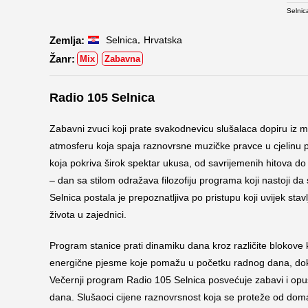
Selnic
,
Selnica
Hrvatska
Mix
Zabavna
Radio 105 Selnica
Zabavni zvuci koji prate svakodnevicu slušalaca dopiru iz 
atmosferu koja spaja raznovrsne muzičke pravce u cjelinu 
koja pokriva širok spektar ukusa, od savrijemenih hitova do 
– dan sa stilom odražava filozofiju programa koji nastoji d
Selnica postala je prepoznatljiva po pristupu koji uvijek st
života u zajednici.
Program stanice prati dinamiku dana kroz različite blokove 
energične pjesme koje pomažu u početku radnog dana, dok 
Večernji program Radio 105 Selnica posvećuje zabavi i opuš
dana. Slušaoci cijene raznovrsnost koja se proteže od dom