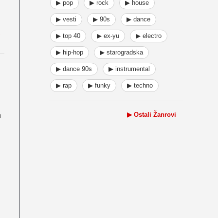
▶ pop
▶ rock
▶ house
▶ vesti
▶ 90s
▶ dance
▶ top 40
▶ ex-yu
▶ electro
▶ hip-hop
▶ starogradska
▶ dance 90s
▶ instrumental
▶ rap
▶ funky
▶ techno
▶ Ostali Žanrovi
u