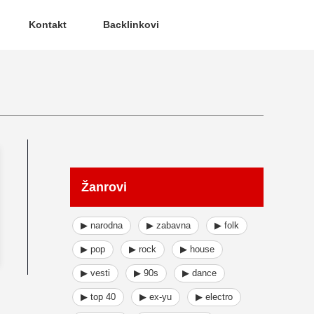
Kontakt
Backlinkovi
Žanrovi
▶ narodna
▶ zabavna
▶ folk
▶ pop
▶ rock
▶ house
▶ vesti
▶ 90s
▶ dance
▶ top 40
▶ ex-yu
▶ electro