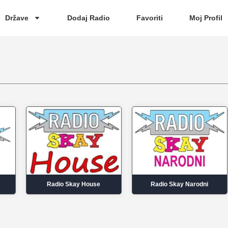
Države
Dodaj Radio
Favoriti
Moj Profil
Radio Skay House
Radio Skay Narodni