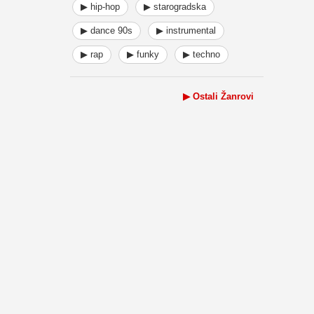
▶ hip-hop
▶ starogradska
▶ dance 90s
▶ instrumental
▶ rap
▶ funky
▶ techno
▶ Ostali Žanrovi