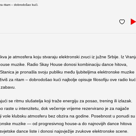
 za ritam – dobrodošao kući.
akva je atmosfera koju stvaraju elektronski zvuci iz južne Srbije. Iz Vranj
ju house muzike. Radio Skay House donosi kombinaciju dance hitova,
 Stanica je pronašla svoju publiku među ljubiteljima elektronske muzike
živiš za ritam – dobrodošao kući najbolje opisuje filosofiju ove radio ku
o zabavu.
i se ritmu slušatelja koji traže energiju za posao, trening ili izlazak.
 raste u intenzitetu, dok večernje vrijeme rezervirano je za najjače
 koji vole klubsku atmosferu bez obzira na godine. Posebnost u ponudi su
onske muzike — od progresivnog house-a do najnovijih dance hitova
svjetske dance liste i donosi najsvježije zvukove elektronske scene.