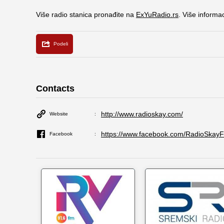
Više radio stanica pronađite na
ExYuRadio.rs
. Više informa
Contacts
http://www.radioskay.com/
Website
https://www.facebook.com/RadioSkay
Facebook