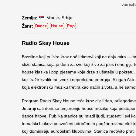
Ako živiš
,
Vranje
Srbija
Dance
House
Pop
Radio Skay House
Bassline koji pulsira kroz noć i ritmovi koji ne daju mira — t
stiže stanica koja je dom za sve koji žive za ples i energi
house klasika i pop pjesama koje drže slušatelje u pokretu.
koji traže kvalitetan zvuk i neprekidnu energiju. Slogan Ako 
koja elektronsku muziku tretira kao način života, a ne sam
Program Radio Skay House teče kroz cijeli dan, prilagođavajuć
Jutarnji sati donose umjereniju house muziku koja postepeno
dance hitove. Publika stanice su mladi ljudi, studenti i svi
tematski blokovi posvećeni određenim podžanrovima elektr
koji dominiraju europskim klubovima. Stanica redovito prati 