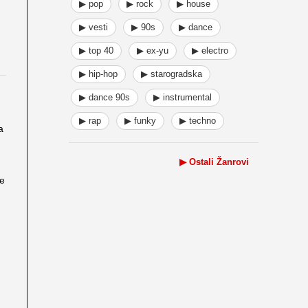
▶ pop
▶ rock
▶ house
▶ vesti
▶ 90s
▶ dance
▶ top 40
▶ ex-yu
▶ electro
▶ hip-hop
▶ starogradska
▶ dance 90s
▶ instrumental
▶ rap
▶ funky
▶ techno
a
▶ Ostali Žanrovi
će