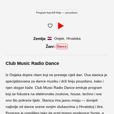
Program koji drži liniju — pouzdano.
,
Osijek
Hrvatska
Dance
Club Music Radio Dance
Iz Osijeka dopire ritam koji ne prestaje cijeli dan. Ova stanica je
specijalizovana za dance muziku i drži liniju pouzdano, kako i
njen slogan kaže. Club Music Radio Dance emituje program
koji se fokusira na elektronske zvukove, house, techno i sve
ono što pokreće tijelo. Stanica ima jasnu misiju — donijeti
najbolje od dance scene svojim slušaocima u Hrvatskoj i šire.
Program je osmišljen tako da prati tempo modernog života, a