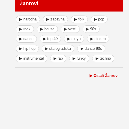
Žanrovi
▶ narodna
▶ zabavna
▶ folk
▶ pop
▶ rock
▶ house
▶ vesti
▶ 90s
▶ dance
▶ top 40
▶ ex-yu
▶ electro
▶ hip-hop
▶ starogradska
▶ dance 90s
▶ instrumental
▶ rap
▶ funky
▶ techno
▶ Ostali Žanrovi