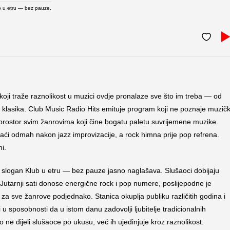
b u etru — bez pauze.
i koji traže raznolikost u muzici ovdje pronalaze sve što im treba — od
 klasika. Club Music Radio Hits emituje program koji ne poznaje muzič
i prostor svim žanrovima koji čine bogatu paletu suvrijemene muzike.
naći odmah nakon jazz improvizacije, a rock himna prije pop refrena.
i.
 slogan Klub u etru — bez pauze jasno naglašava. Slušaoci dobijaju
 Jutarnji sati donose energične rock i pop numere, poslijepodne je
or za sve žanrove podjednako. Stanica okuplja publiku različitih godina i
u sposobnosti da u istom danu zadovolji ljubitelje tradicionalnih
ne dijeli slušaoce po ukusu, već ih ujedinjuje kroz raznolikost.