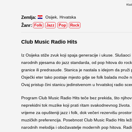
Klu
,
Osijek
Hrvatska
Folk
Jazz
Pop
Rock
Club Music Radio Hits
Iz Osijeka stiže zvuk koji spaja generacije i ukuse. Slušaoc
narodnih pjesama do jazz standarda, od pop hitova do rock
granice ili predrasude. Stanica je nastala s idejom da pruž
Osječki eter tako postaje mjesto gdje se folk balada može 
Ovaj pristup čini stanicu jedinstvenom u hrvatskoj radio scen
Program Club Music Radio Hits teče bez prekida, što njihov
neprekidni tok muzike koji prati ritam svakodnevnog života.
vrijeme za opušteniji jazz i folk, dok večeri rezervišu prost
muzičkih preferencija. Posebnost Club Music Radio Hits leži 
narodnih melodija i obožavatelje modernih pop hitova. Radio 