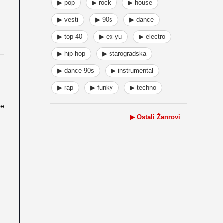
▶ pop
▶ rock
▶ house
▶ vesti
▶ 90s
▶ dance
▶ top 40
▶ ex-yu
▶ electro
▶ hip-hop
▶ starogradska
▶ dance 90s
▶ instrumental
▶ rap
▶ funky
▶ techno
ke
▶ Ostali Žanrovi