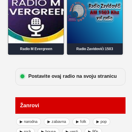
Radio M Evergreen
Radio Zavidovići 1503
Postavite ovaj radio na svoju stranicu
Žanrovi
▶ narodna
▶ zabavna
▶ folk
▶ pop
▶ rock
▶ house
▶ vesti
▶ 90s