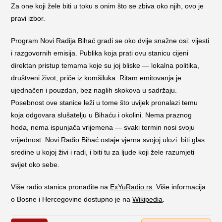
Za one koji žele biti u toku s onim što se zbiva oko njih, ovo je
pravi izbor.
Program Novi Radija Bihać gradi se oko dvije snažne osi: vijesti
i razgovornih emisija. Publika koja prati ovu stanicu cijeni
direktan pristup temama koje su joj bliske — lokalna politika,
društveni život, priče iz komšiluka. Ritam emitovanja je
ujednačen i pouzdan, bez naglih skokova u sadržaju.
Posebnost ove stanice leži u tome što uvijek pronalazi temu
koja odgovara slušatelju u Bihaću i okolini. Nema praznog
hoda, nema ispunjača vrijemena — svaki termin nosi svoju
vrijednost. Novi Radio Bihać ostaje vjerna svojoj ulozi: biti glas
sredine u kojoj živi i radi, i biti tu za ljude koji žele razumjeti
svijet oko sebe.
Više radio stanica pronađite na
ExYuRadio.rs
. Više informacija
o Bosne i Hercegovine dostupno je na
Wikipedia
.