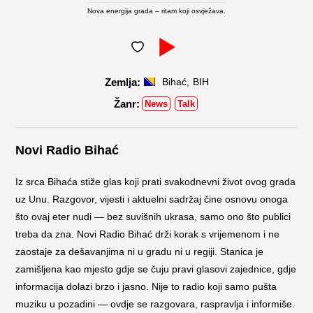
Nova energija grada – ritam koji osvježava.
,
Bihać
BIH
News
Talk
Novi Radio Bihać
Iz srca Bihaća stiže glas koji prati svakodnevni život ovog grada
uz Unu. Razgovor, vijesti i aktuelni sadržaj čine osnovu onoga
što ovaj eter nudi — bez suvišnih ukrasa, samo ono što publici
treba da zna. Novi Radio Bihać drži korak s vrijemenom i ne
zaostaje za dešavanjima ni u gradu ni u regiji. Stanica je
zamišljena kao mjesto gdje se čuju pravi glasovi zajednice, gdje
informacija dolazi brzo i jasno. Nije to radio koji samo pušta
muziku u pozadini — ovdje se razgovara, raspravlja i informiše.