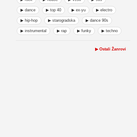
▶ dance
▶ top 40
▶ ex-yu
▶ electro
▶ hip-hop
▶ starogradska
▶ dance 90s
▶ instrumental
▶ rap
▶ funky
▶ techno
▶ Ostali Žanrovi