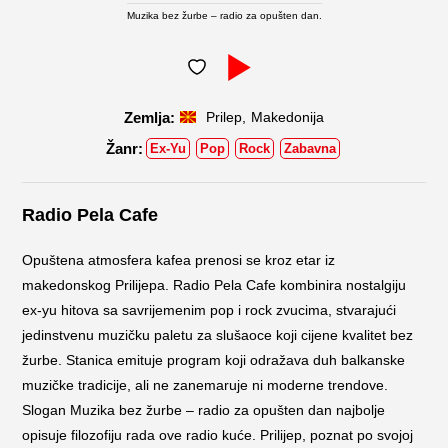
Muzika bez žurbe – radio za opušten dan.
,
Prilep
Makedonija
Ex-Yu
Pop
Rock
Zabavna
Radio Pela Cafe
Opuštena atmosfera kafea prenosi se kroz etar iz
makedonskog Prilijepa. Radio Pela Cafe kombinira nostalgiju
ex-yu hitova sa savrijemenim pop i rock zvucima, stvarajući
jedinstvenu muzičku paletu za slušaoce koji cijene kvalitet bez
žurbe. Stanica emituje program koji odražava duh balkanske
muzičke tradicije, ali ne zanemaruje ni moderne trendove.
Slogan Muzika bez žurbe – radio za opušten dan najbolje
opisuje filozofiju rada ove radio kuće. Prilijep, poznat po svojoj