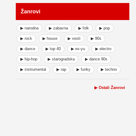
Žanrovi
▶ narodna
▶ zabavna
▶ folk
▶ pop
▶ rock
▶ house
▶ vesti
▶ 90s
▶ dance
▶ top 40
▶ ex-yu
▶ electro
▶ hip-hop
▶ starogradska
▶ dance 90s
▶ instrumental
▶ rap
▶ funky
▶ techno
▶ Ostali Žanrovi