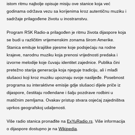
istom ritmu najbolje opisuje misiju ove stanice koja već
godinama održava vezu sa korijenima kroz autentičnu muziku i
sadržaje prilagođene životu u inostranstvu.
Program RSK Radio-a prilagođen je ritmu života dijaspore koja
se budi u različitim vrijemenskim zonama širom Amerike.
Stanica emituje krajiške pjesme koje podsjećaju na rodne
krajeve, narodnu muziku koja prenosi vrijednosti predaka i
izvorne melodije koje čuvaju identitet zajednice. Publika čini
pretežno starija generacija koja njeguje tradiciju, ali i mlađi
slušaoci koji kroz muziku upoznaju svoje naslijeđe. Posebnost
programa su interaktivne emisije gdje slušaoci dijele priče iz
dijaspore, čestitaju rođendane i šalju pozdrave rodbini u
matičnim zemljama. Ovakav pristup stvara osjećaj zajedništva
uprkos geografskoj udaljenosti.
Više radio stanica pronađite na
ExYuRadio.rs
. Više informacija
o dijaspore dostupno je na
Wikipedia
.