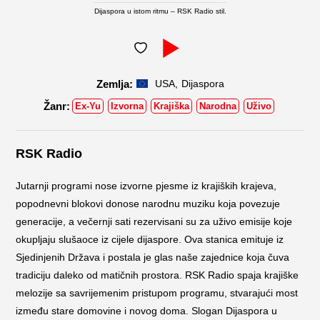
Dijaspora u istom ritmu – RSK Radio stil.
,
USA
Dijaspora
Ex-Yu
Izvorna
Krajiška
Narodna
Uživo
RSK Radio
Jutarnji programi nose izvorne pjesme iz krajiških krajeva,
popodnevni blokovi donose narodnu muziku koja povezuje
generacije, a večernji sati rezervisani su za uživo emisije koje
okupljaju slušaoce iz cijele dijaspore. Ova stanica emituje iz
Sjedinjenih Država i postala je glas naše zajednice koja čuva
tradiciju daleko od matičnih prostora. RSK Radio spaja krajiške
melozije sa savrijemenim pristupom programu, stvarajući most
između stare domovine i novog doma. Slogan Dijaspora u