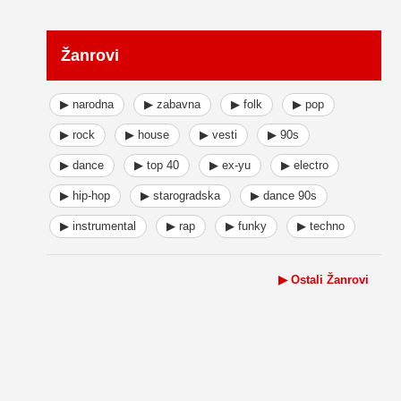
Žanrovi
▶ narodna
▶ zabavna
▶ folk
▶ pop
▶ rock
▶ house
▶ vesti
▶ 90s
▶ dance
▶ top 40
▶ ex-yu
▶ electro
▶ hip-hop
▶ starogradska
▶ dance 90s
▶ instrumental
▶ rap
▶ funky
▶ techno
▶ Ostali Žanrovi