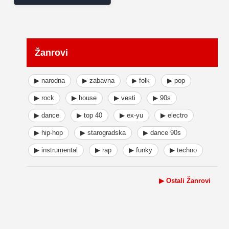
Žanrovi
▶ narodna
▶ zabavna
▶ folk
▶ pop
▶ rock
▶ house
▶ vesti
▶ 90s
▶ dance
▶ top 40
▶ ex-yu
▶ electro
▶ hip-hop
▶ starogradska
▶ dance 90s
▶ instrumental
▶ rap
▶ funky
▶ techno
▶ Ostali Žanrovi